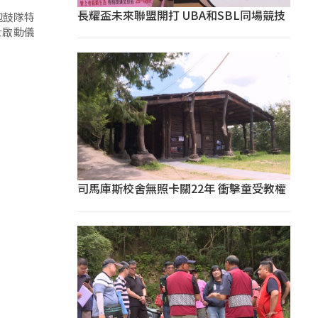
長耀盃未來聯盟開打 UBA和SBL同場競技
抱鼓隊特
士啟動儀
司馬庫斯校舍無照卡關22年 衝擊童受教權