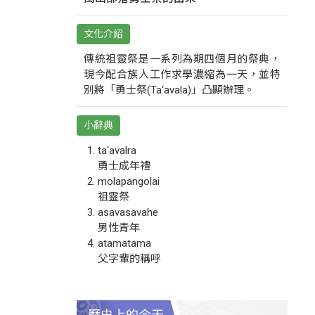
文化介紹
傳統祖靈祭是一系列為期四個月的祭典，
現今配合族人工作求學濃縮為一天，並特
別將「勇士祭(Ta‘avala)」凸顯辦理。
小辭典
ta‘avalra
勇士成年禮
molapangolai
祖靈祭
asavasavahe
男性青年
atamatama
父字輩的稱呼
歷史上的今天