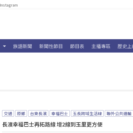
Instagram
族語新聞
新聞性節目
節目表
主播專區
歷史上
交通
原鄉
台東長濱
幸福巴士
玉長跨域生活線
聯外公共運輸
長濱幸福巴士再拓路線 增2線到玉里更方便