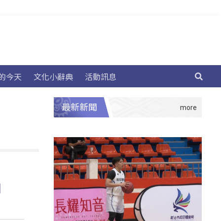
的今天
文化小辭典
活動訊息
最新新聞