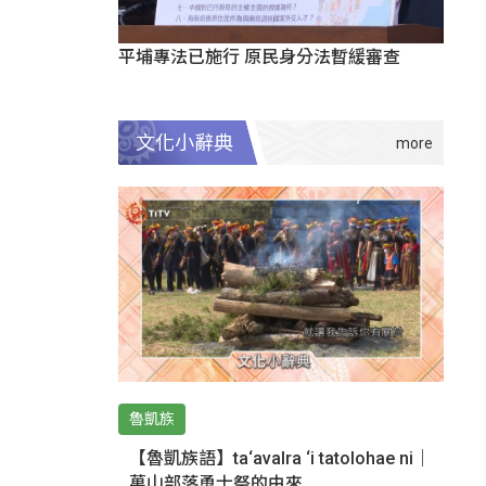
平埔專法已施行 原民身分法暫緩審查
文化小辭典
魯凱族
【魯凱族語】ta‘avalra ‘i tatolohae ni｜
萬山部落勇士祭的由來