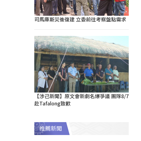
司馬庫斯災後復建 立委前往考察盤點需求
【涉己新聞】原文會新劇名爆爭議 團隊8/7
赴Tafalong致歉
推薦新聞