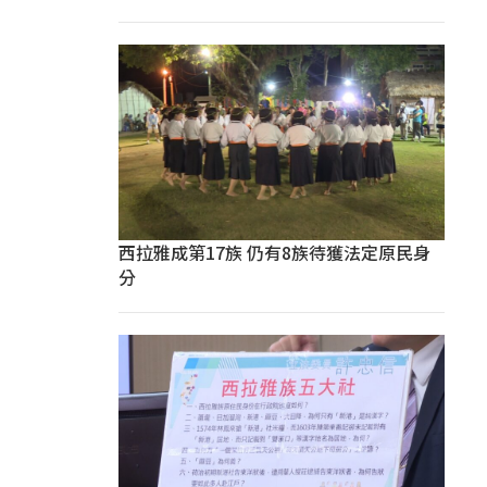
西拉雅成第17族 仍有8族待獲法定原民身
分