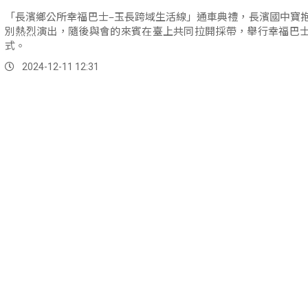
「長濱鄉公所幸福巴士–玉長跨域生活線」通車典禮，長濱國中寶
別熱烈演出，隨後與會的來賓在臺上共同拉開採帶，舉行幸福巴
式。
2024-12-11 12:31