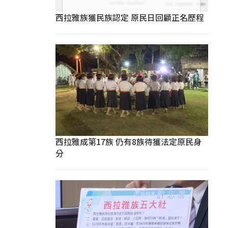
西拉雅族獲民族認定 原民日回顧正名歷程
西拉雅成第17族 仍有8族待獲法定原民身
分