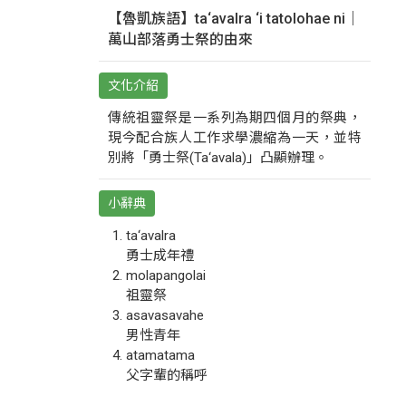
【魯凱族語】ta‘avalra ‘i tatolohae ni｜
萬山部落勇士祭的由來
文化介紹
傳統祖靈祭是一系列為期四個月的祭典，
現今配合族人工作求學濃縮為一天，並特
別將「勇士祭(Ta‘avala)」凸顯辦理。
小辭典
ta‘avalra
勇士成年禮
molapangolai
祖靈祭
asavasavahe
男性青年
atamatama
父字輩的稱呼