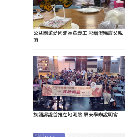
公益團邀愛國浦長輩義工 彩繪蛋糕慶父親
節
族語認證首推在地測驗 屏東舉辦說明會