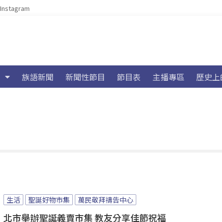
Instagram
族語新聞
新聞性節目
節目表
主播專區
歷史上
生活
聖誕好物市集
萬民敬拜禱告中心
北市舉辦聖誕義賣市集 教友分享佳節祝福