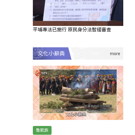
平埔專法已施行 原民身分法暫緩審查
文化小辭典
魯凱族