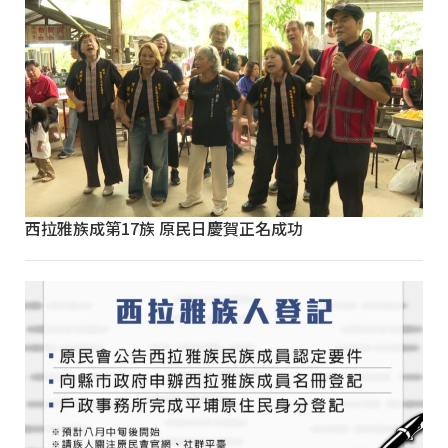
西拉雅族成第17族 原民日慶賀正名成功