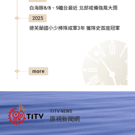
白海豚8/8、9離台最近 北部戒備強風大雨
2025
德芙蘭國小少棒隊成軍3年 獲隊史首座冠軍
more
TITV NEWS
原視新聞網