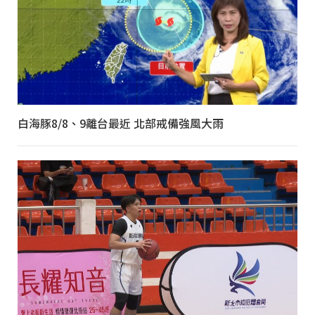
白海豚8/8、9離台最近 北部戒備強風大雨