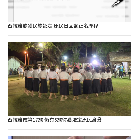
西拉雅族獲民族認定 原民日回顧正名歷程
西拉雅成第17族 仍有8族待獲法定原民身分