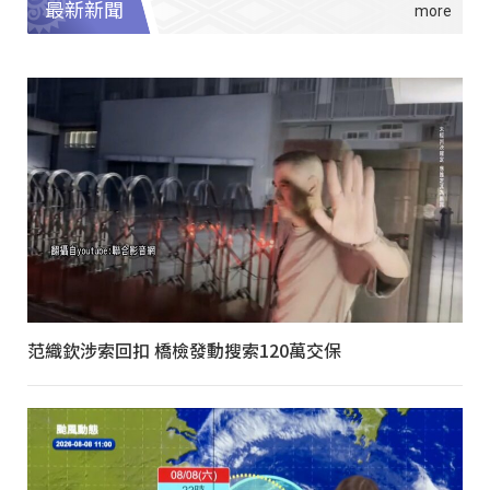
最新新聞
范織欽涉索回扣 橋檢發動搜索120萬交保