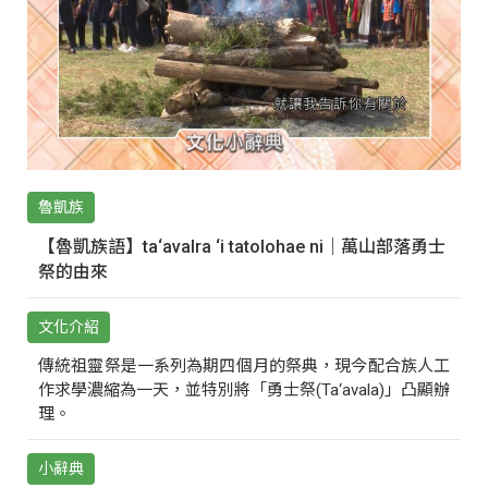
魯凱族
【魯凱族語】ta‘avalra ‘i tatolohae ni｜萬山部落勇士
祭的由來
文化介紹
傳統祖靈祭是一系列為期四個月的祭典，現今配合族人工
作求學濃縮為一天，並特別將「勇士祭(Ta‘avala)」凸顯辦
理。
小辭典