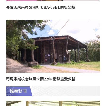
長耀盃未來聯盟開打 UBA和SBL同場競技
司馬庫斯校舍無照卡關22年 衝擊童受教權
推薦新聞