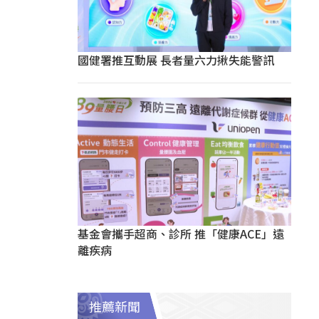
國健署推互動展 長者量六力揪失能警訊
基金會攜手超商、診所 推「健康ACE」遠
離疾病
推薦新聞