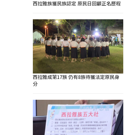
西拉雅族獲民族認定 原民日回顧正名歷程
西拉雅成第17族 仍有8族待獲法定原民身
分