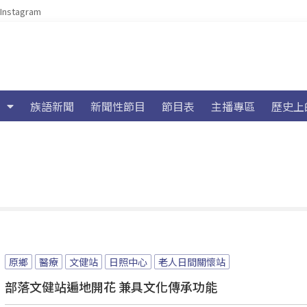
Instagram
族語新聞
新聞性節目
節目表
主播專區
歷史上
原鄉
醫療
文健站
日照中心
老人日間關懷站
部落文健站遍地開花 兼具文化傳承功能