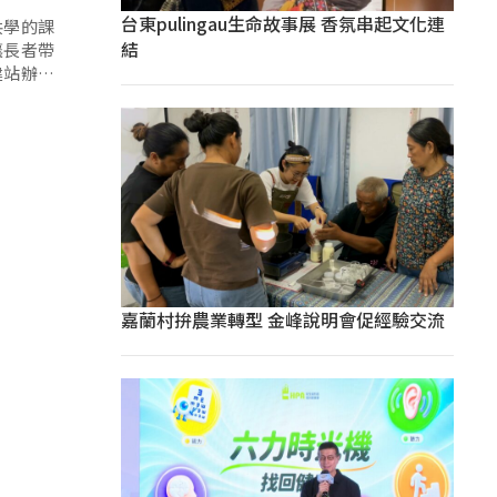
台東pulingau生命故事展 香氛串起文化連
共學的課
結
讓長者帶
健站辦理
嘉蘭村拚農業轉型 金峰說明會促經驗交流