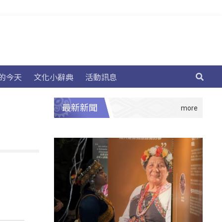
的今天
文化小辭典
活動訊息
最新新聞