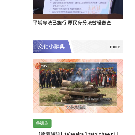
平埔專法已施行 原民身分法暫緩審查
文化小辭典
魯凱族
【魯凱族語】ta‘avalra ‘i tatolohae ni｜