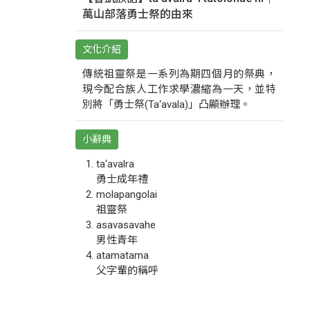
萬山部落勇士祭的由來
文化介紹
傳統祖靈祭是一系列為期四個月的祭典，
現今配合族人工作求學濃縮為一天，並特
別將「勇士祭(Ta‘avala)」凸顯辦理。
小辭典
ta‘avalra
勇士成年禮
molapangolai
祖靈祭
asavasavahe
男性青年
atamatama
父字輩的稱呼