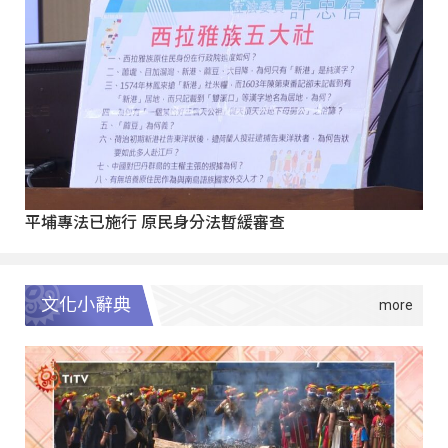
平埔專法已施行 原民身分法暫緩審查
文化小辭典