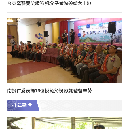
台東窯藝慶父親節 邀父子做陶碗感念土地
南投仁愛表揚16位模範父親 感謝爸爸辛勞
推薦新聞