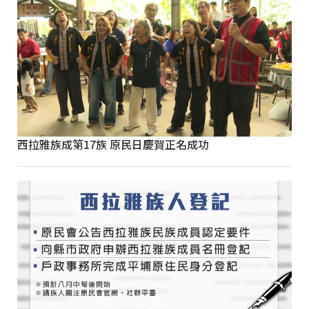
西拉雅族成第17族 原民日慶賀正名成功