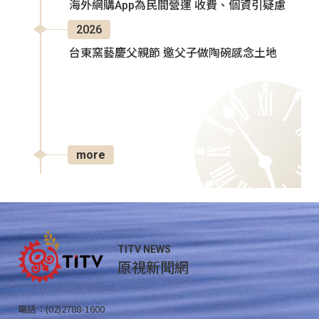
海外網購App為民間營運 收費、個資引疑慮
2026
台東窯藝慶父親節 邀父子做陶碗感念土地
more
TITV NEWS
原視新聞網
電話：(02)2788-1600