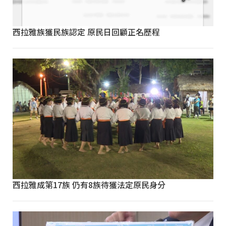
西拉雅族獲民族認定 原民日回顧正名歷程
西拉雅成第17族 仍有8族待獲法定原民身分