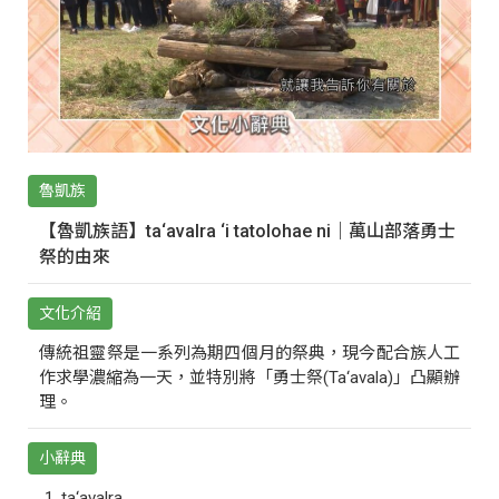
魯凱族
【魯凱族語】ta‘avalra ‘i tatolohae ni｜萬山部落勇士
祭的由來
文化介紹
傳統祖靈祭是一系列為期四個月的祭典，現今配合族人工
作求學濃縮為一天，並特別將「勇士祭(Ta‘avala)」凸顯辦
理。
小辭典
ta‘avalra