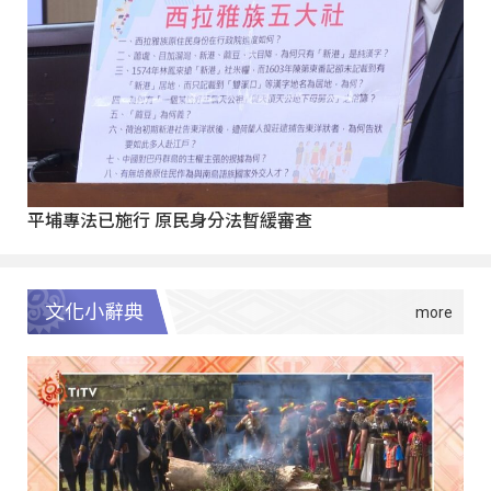
平埔專法已施行 原民身分法暫緩審查
文化小辭典