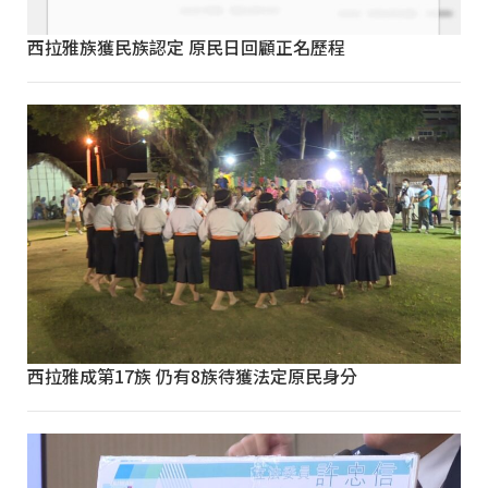
西拉雅族獲民族認定 原民日回顧正名歷程
西拉雅成第17族 仍有8族待獲法定原民身分