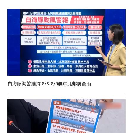
白海豚海警維持 8/8-8/9晨中北部防豪雨