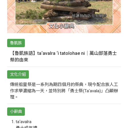
魯凱族
【魯凱族語】ta‘avalra ‘i tatolohae ni｜萬山部落勇士
祭的由來
文化介紹
傳統祖靈祭是一系列為期四個月的祭典，現今配合族人工
作求學濃縮為一天，並特別將「勇士祭(Ta‘avala)」凸顯辦
理。
小辭典
ta‘avalra
勇士成年禮