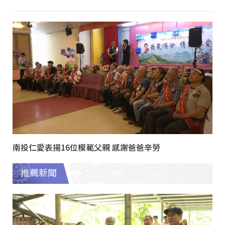
南投仁愛表揚16位模範父親 感謝爸爸辛勞
推薦新聞