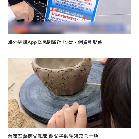
海外網購App為民間營運 收費、個資引疑慮
台東窯藝慶父親節 邀父子做陶碗感念土地