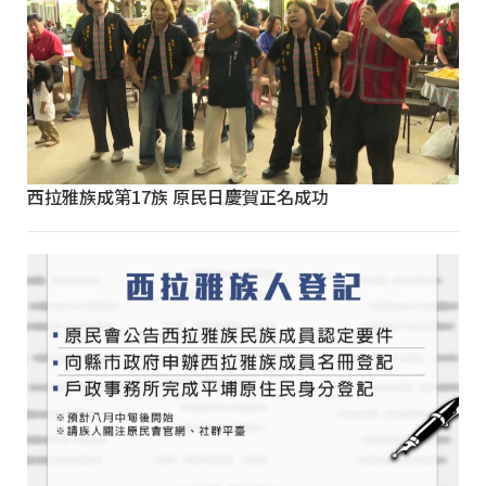
西拉雅族成第17族 原民日慶賀正名成功