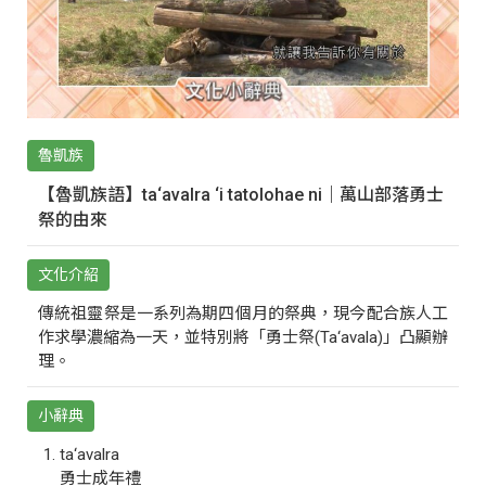
魯凱族
【魯凱族語】ta‘avalra ‘i tatolohae ni｜萬山部落勇士
祭的由來
文化介紹
傳統祖靈祭是一系列為期四個月的祭典，現今配合族人工
作求學濃縮為一天，並特別將「勇士祭(Ta‘avala)」凸顯辦
理。
小辭典
ta‘avalra
勇士成年禮