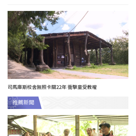
司馬庫斯校舍無照卡關22年 衝擊童受教權
推薦新聞