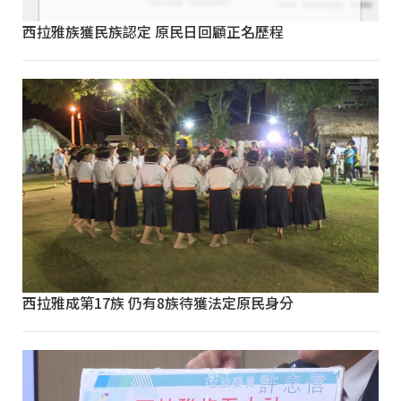
西拉雅族獲民族認定 原民日回顧正名歷程
西拉雅成第17族 仍有8族待獲法定原民身分