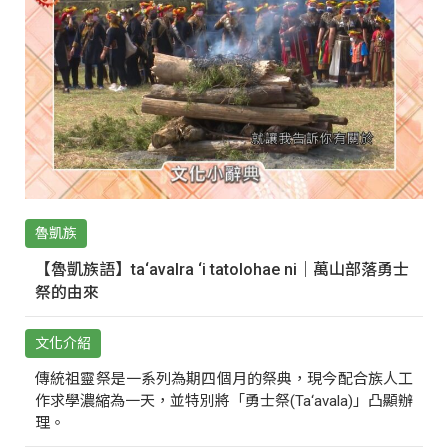
魯凱族
【魯凱族語】ta‘avalra ‘i tatolohae ni｜萬山部落勇士
祭的由來
文化介紹
傳統祖靈祭是一系列為期四個月的祭典，現今配合族人工
作求學濃縮為一天，並特別將「勇士祭(Ta‘avala)」凸顯辦
理。