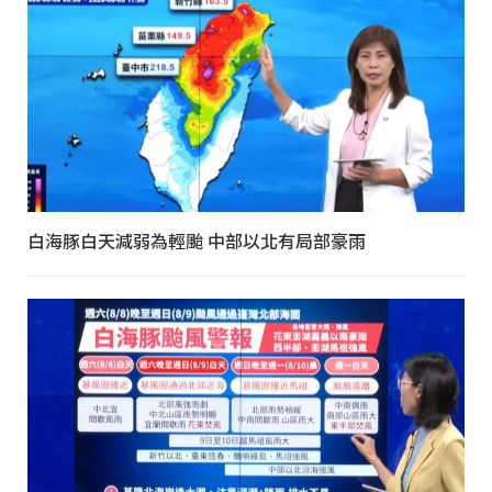
白海豚白天減弱為輕颱 中部以北有局部豪雨