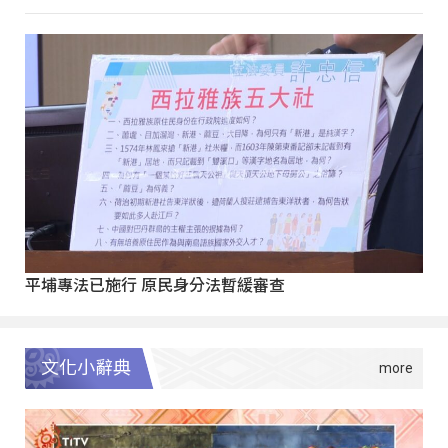
平埔專法已施行 原民身分法暫緩審查
文化小辭典