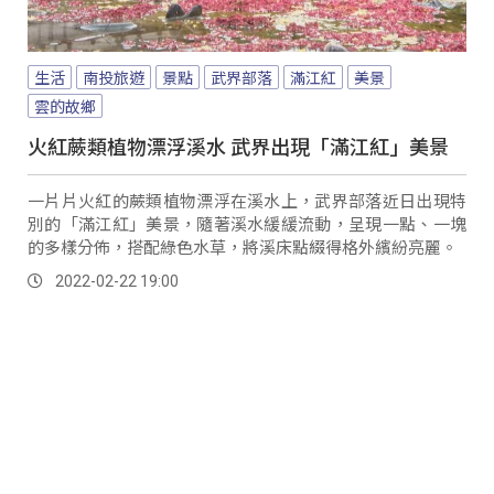
生活
南投旅遊
景點
武界部落
滿江紅
美景
雲的故鄉
火紅蕨類植物漂浮溪水 武界出現「滿江紅」美景
一片片火紅的蕨類植物漂浮在溪水上，武界部落近日出現特
別的「滿江紅」美景，隨著溪水緩緩流動，呈現一點、一塊
的多樣分佈，搭配綠色水草，將溪床點綴得格外繽紛亮麗。
2022-02-22 19:00