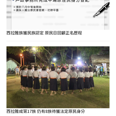
西拉雅族獲民族認定 原民日回顧正名歷程
西拉雅成第17族 仍有8族待獲法定原民身分