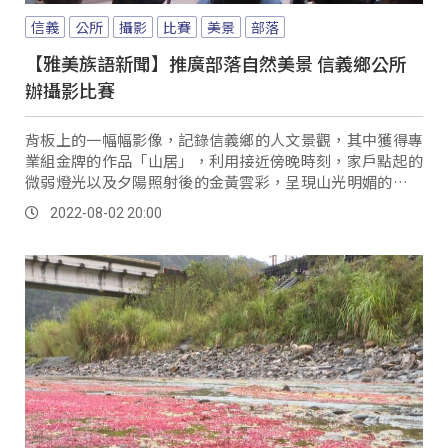
信義
公所
攝影
比賽
美景
部落
【雅美族語新聞】推廣部落自然美景 信義鄉公所
辦攝影比賽
背板上的一幅幅影像，記錄信義鄉的人文景觀，其中獲得專
業組金牌的作品「山居」，利用接近傍晚時刻，家戶點起的
微弱燈光以及夕陽照射後的金黃雲彩，呈現山光明媚的原鄉
景色，另外銀牌作品&#8221;歲時祭儀真情...。
2022-08-02 20:00