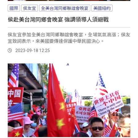
國際
侯友宜
全美台灣同鄉聯誼會晚宴
美國紐約
侯赴美台灣同鄉會晚宴 強調領導人須避戰
侯友宜參加全美台灣同鄉聯誼會晚宴，全場氣氛高漲；侯友
宜致詞表示，來美國要傳達保護中華民國決心。
2023-09-18 12:25