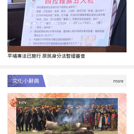
平埔專法已施行 原民身分法暫緩審查
文化小辭典