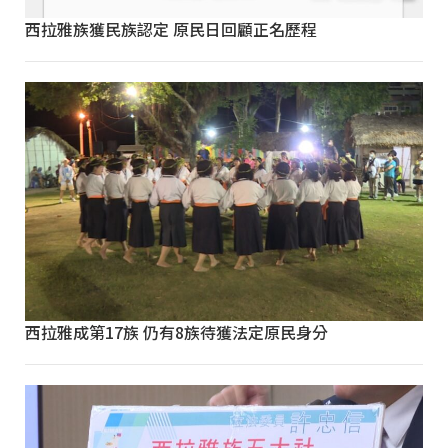
西拉雅族獲民族認定 原民日回顧正名歷程
西拉雅成第17族 仍有8族待獲法定原民身分