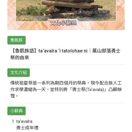
魯凱族
【魯凱族語】ta‘avalra ‘i tatolohae ni｜萬山部落勇士
祭的由來
文化介紹
傳統祖靈祭是一系列為期四個月的祭典，現今配合族人工
作求學濃縮為一天，並特別將「勇士祭(Ta‘avala)」凸顯辦
理。
小辭典
ta‘avalra
勇士成年禮