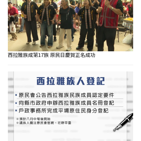
西拉雅族成第17族 原民日慶賀正名成功