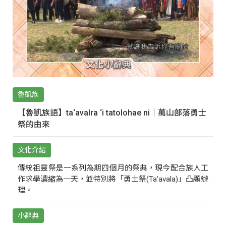
魯凱族
【魯凱族語】ta‘avalra ‘i tatolohae ni｜萬山部落勇士
祭的由來
文化介紹
傳統祖靈祭是一系列為期四個月的祭典，現今配合族人工
作求學濃縮為一天，並特別將「勇士祭(Ta‘avala)」凸顯辦
理。
小辭典