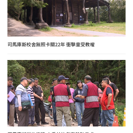
司馬庫斯校舍無照卡關22年 衝擊童受教權