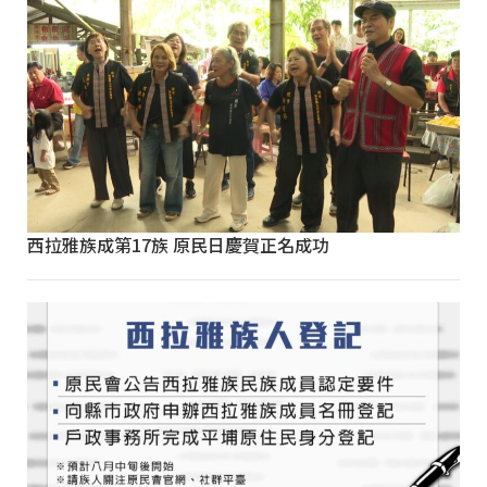
西拉雅族成第17族 原民日慶賀正名成功