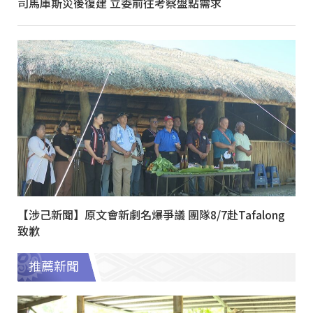
司馬庫斯災後復建 立委前往考察盤點需求
【涉己新聞】原文會新劇名爆爭議 團隊8/7赴Tafalong
致歉
推薦新聞