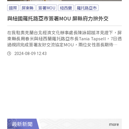
國際
屏東縣
簽署MOU
紐西蘭
羅托路亞市
與紐國羅托路亞市簽署MOU 屏縣府力拚外交
在我駐奧克蘭台北經濟文化辦事處長陳詠韶越洋見證下，屏
東縣長周春米與紐西蘭羅托路亞市長Tania Tapsell，7日透
過視訊完成簽署友好交流協定MOU，兩位女性首長期待未來
雙方，針對南島原民文化、城市永續發展、教育等面向，有
2024-08-09 12:43
更多元、深化的合作。
最新新聞