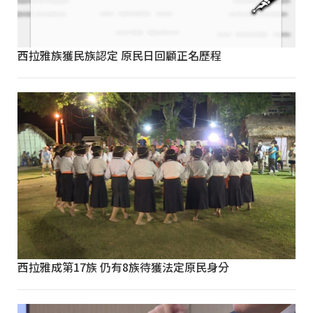
西拉雅族獲民族認定 原民日回顧正名歷程
西拉雅成第17族 仍有8族待獲法定原民身分