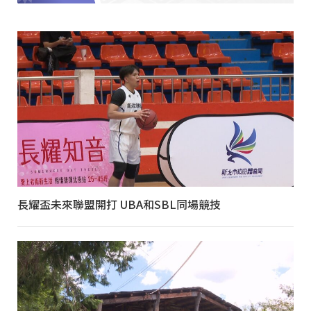
長耀盃未來聯盟開打 UBA和SBL同場競技