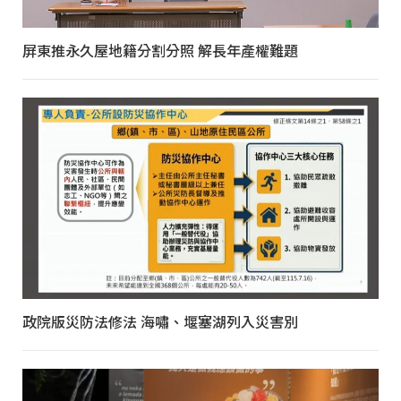
屏東推永久屋地籍分割分照 解長年產權難題
政院版災防法修法 海嘯、堰塞湖列入災害別