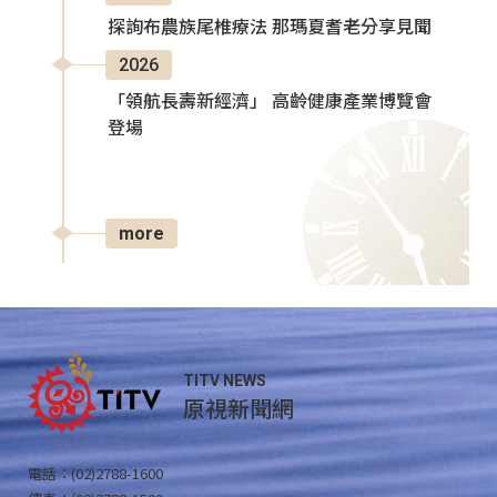
探詢布農族尾椎療法 那瑪夏耆老分享見聞
2026
「領航長壽新經濟」 高齡健康產業博覽會
登場
more
TITV NEWS
原視新聞網
電話：(02)2788-1600