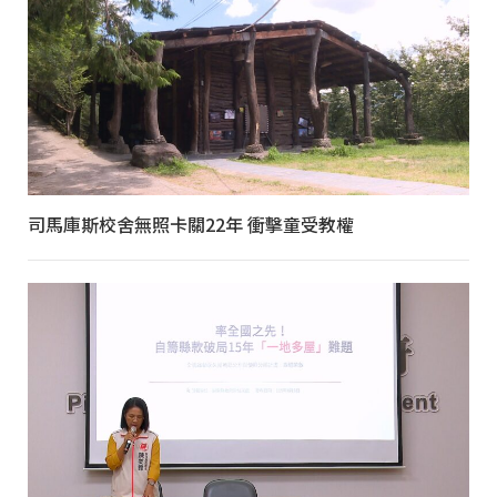
司馬庫斯校舍無照卡關22年 衝擊童受教權