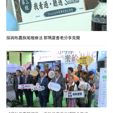
探詢布農族尾椎療法 那瑪夏耆老分享見聞