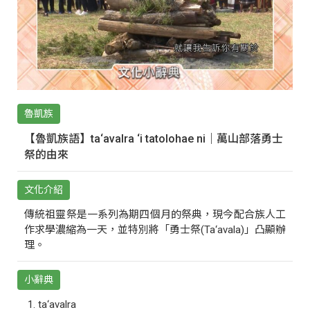
魯凱族
【魯凱族語】ta‘avalra ‘i tatolohae ni｜萬山部落勇士
祭的由來
文化介紹
傳統祖靈祭是一系列為期四個月的祭典，現今配合族人工
作求學濃縮為一天，並特別將「勇士祭(Ta‘avala)」凸顯辦
理。
小辭典
ta‘avalra