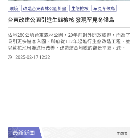
環境
改造台東森林公園計畫
生態檢核
罕見冬候鳥
台東改建公園引進生態檢核 發現罕見冬候鳥
佔地280公頃台東森林公園，20年前對外開放旅遊，而為了
吸引更多遊客入園，縣府從112年起進行生態改造工程，並
以蓮花池周邊進行改善，建造結合地貌的觀景平臺，減少干
擾鳥類以及流動水池，避免水質污染；施工期間更進行生態
2025-02-17 12:32
檢核，發現罕見物種進入就主動停工，去年就有9隻黑面琵鷺
到蓮花池停留，今年更發現了冠鸊鷈、紫鷺等不少珍貴的冬
候鳥。
最新新聞