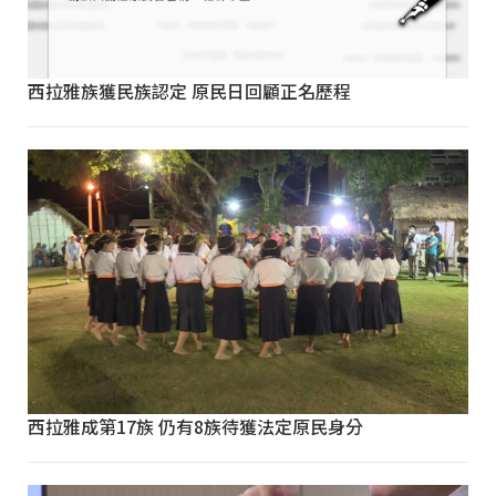
西拉雅族獲民族認定 原民日回顧正名歷程
西拉雅成第17族 仍有8族待獲法定原民身分