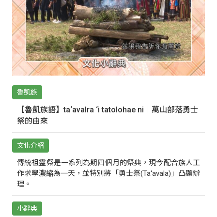
魯凱族
【魯凱族語】ta‘avalra ‘i tatolohae ni｜萬山部落勇士
祭的由來
文化介紹
傳統祖靈祭是一系列為期四個月的祭典，現今配合族人工
作求學濃縮為一天，並特別將「勇士祭(Ta‘avala)」凸顯辦
理。
小辭典