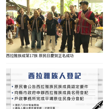
西拉雅族成第17族 原民日慶賀正名成功