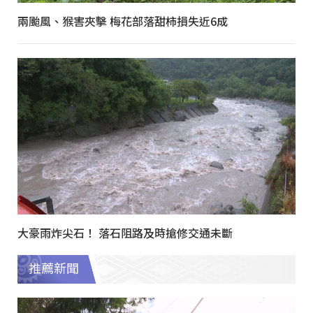
兩颱風、猴害夾擊 梅花部落甜柿損失近6成
大豪雨炸尖石！ 落石阻路及時搶修交通未斷
推薦新聞