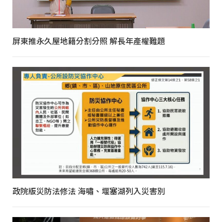
屏東推永久屋地籍分割分照 解長年產權難題
政院版災防法修法 海嘯、堰塞湖列入災害別