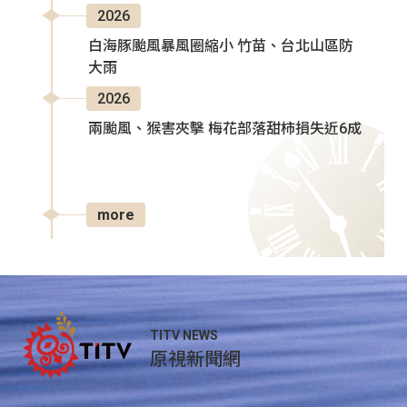
2026
白海豚颱風暴風圈縮小 竹苗、台北山區防
大雨
2026
兩颱風、猴害夾擊 梅花部落甜柿損失近6成
more
TITV NEWS
原視新聞網