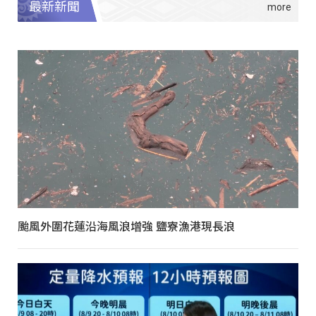
最新新聞
颱風外圍花蓮沿海風浪增強 鹽寮漁港現長浪