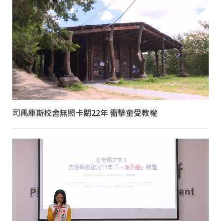
司馬庫斯校舍無照卡關22年 衝擊童受教權