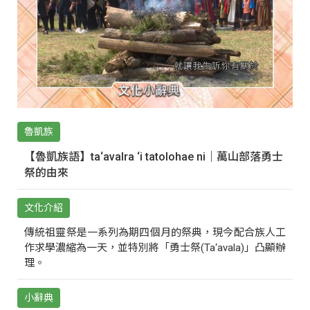
魯凱族
【魯凱族語】ta‘avalra ‘i tatolohae ni｜萬山部落勇士
祭的由來
文化介紹
傳統祖靈祭是一系列為期四個月的祭典，現今配合族人工
作求學濃縮為一天，並特別將「勇士祭(Ta‘avala)」凸顯辦
理。
小辭典