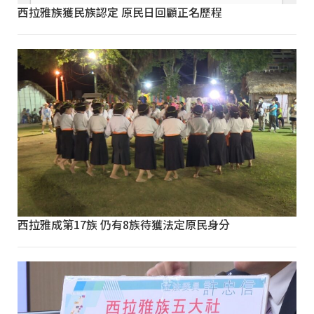
西拉雅族獲民族認定 原民日回顧正名歷程
西拉雅成第17族 仍有8族待獲法定原民身分