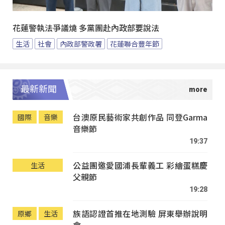
花蓮警執法爭議燒 多黨團赴內政部要說法
生活
社會
內政部警政署
花蓮聯合豐年節
最新新聞
台澳原民藝術家共創作品 同登Garma
國際
音樂
音樂節
19:37
公益團邀愛國浦長輩義工 彩繪蛋糕慶
生活
父親節
19:28
族語認證首推在地測驗 屏東舉辦說明
原鄉
生活
會