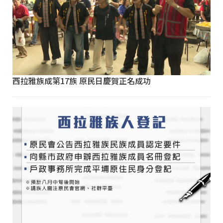
西拉雅族成第17族 原民日慶賀正名成功