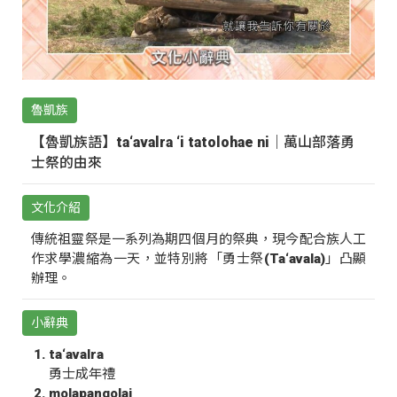
魯凱族
【魯凱族語】ta‘avalra ‘i tatolohae ni｜萬山部落勇
士祭的由來
文化介紹
傳統祖靈祭是一系列為期四個月的祭典，現今配合族人工
作求學濃縮為一天，並特別將「勇士祭(Ta‘avala)」凸顯
辦理。
小辭典
ta‘avalra
勇士成年禮
molapangolai