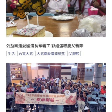
公益團邀愛國浦長輩義工 彩繪蛋糕慶父親節
生活
台東大武
大武鄉愛國浦部落
父親節