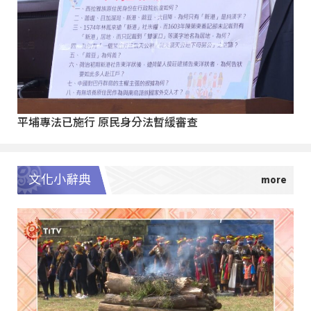
平埔專法已施行 原民身分法暫緩審查
文化小辭典