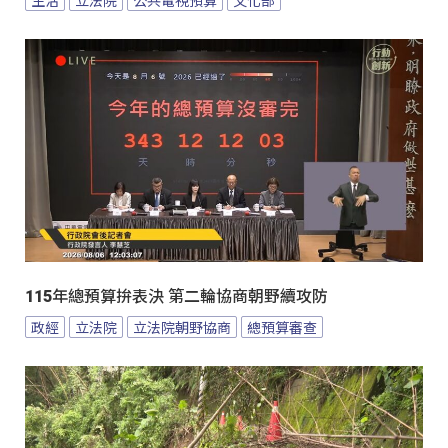
115年總預算拚表決 第二輪協商朝野續攻防
政經
立法院
立法院朝野協商
總預算審查