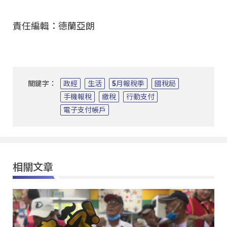
責任編輯：德蘭亞朗
關鍵字：
政經
生活
5月報稅季
國稅局
手機報稅
繳稅
行動支付
電子支付帳戶
相關文章