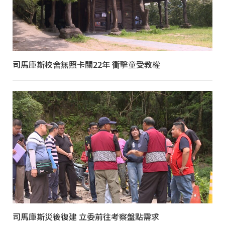
司馬庫斯校舍無照卡關22年 衝擊童受教權
司馬庫斯災後復建 立委前往考察盤點需求