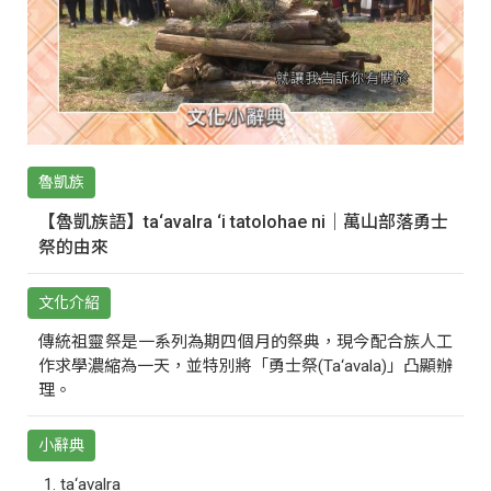
魯凱族
【魯凱族語】ta‘avalra ‘i tatolohae ni｜萬山部落勇士
祭的由來
文化介紹
傳統祖靈祭是一系列為期四個月的祭典，現今配合族人工
作求學濃縮為一天，並特別將「勇士祭(Ta‘avala)」凸顯辦
理。
小辭典
ta‘avalra