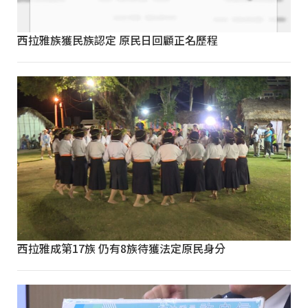
西拉雅族獲民族認定 原民日回顧正名歷程
西拉雅成第17族 仍有8族待獲法定原民身分