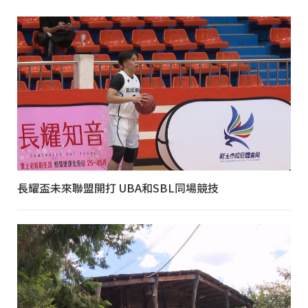
長耀盃未來聯盟開打 UBA和SBL同場競技