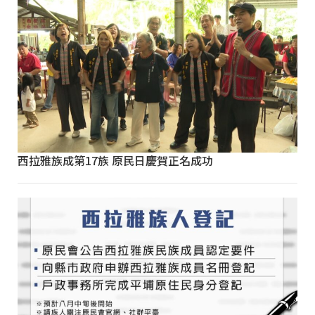
西拉雅族成第17族 原民日慶賀正名成功