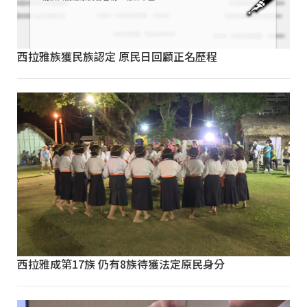
西拉雅族獲民族認定 原民日回顧正名歷程
西拉雅成第17族 仍有8族待獲法定原民身分