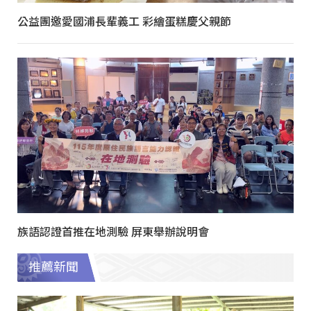
公益團邀愛國浦長輩義工 彩繪蛋糕慶父親節
族語認證首推在地測驗 屏東舉辦說明會
推薦新聞