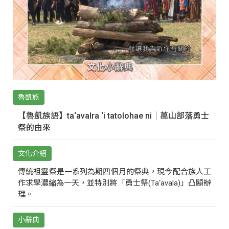
魯凱族
【魯凱族語】ta‘avalra ‘i tatolohae ni｜萬山部落勇士
祭的由來
文化介紹
傳統祖靈祭是一系列為期四個月的祭典，現今配合族人工
作求學濃縮為一天，並特別將「勇士祭(Ta‘avala)」凸顯辦
理。
小辭典