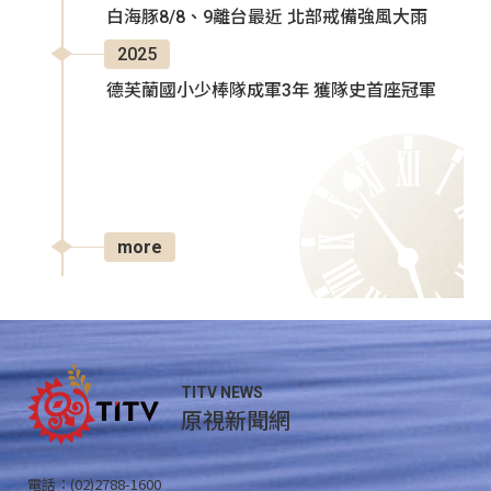
白海豚8/8、9離台最近 北部戒備強風大雨
2025
德芙蘭國小少棒隊成軍3年 獲隊史首座冠軍
more
TITV NEWS
原視新聞網
電話：(02)2788-1600