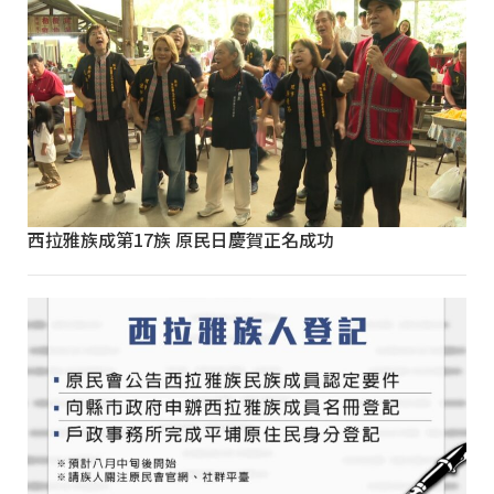
西拉雅族成第17族 原民日慶賀正名成功