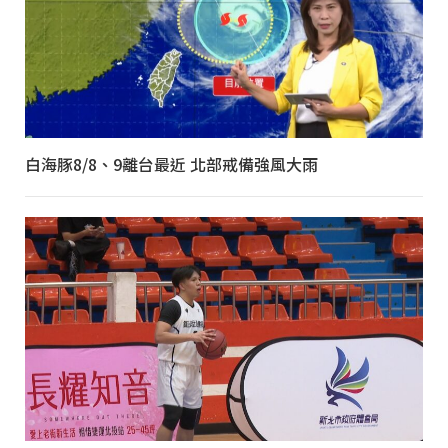
白海豚8/8、9離台最近 北部戒備強風大雨