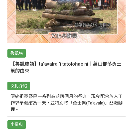
魯凱族
【魯凱族語】ta‘avalra ‘i tatolohae ni｜萬山部落勇士
祭的由來
文化介紹
傳統祖靈祭是一系列為期四個月的祭典，現今配合族人工
作求學濃縮為一天，並特別將「勇士祭(Ta‘avala)」凸顯辦
理。
小辭典