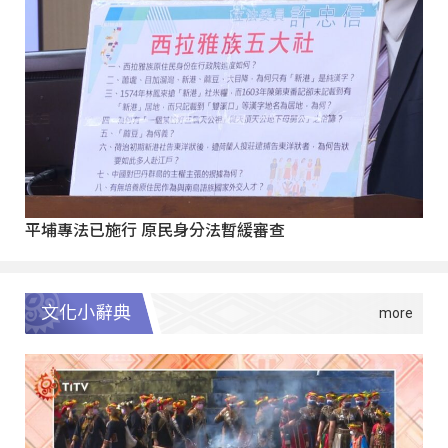
平埔專法已施行 原民身分法暫緩審查
文化小辭典