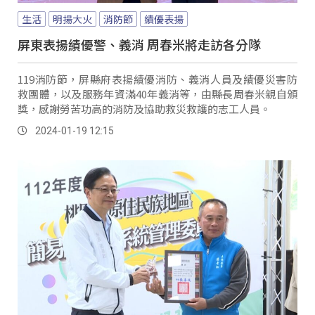
生活
明揚大火
消防節
績優表揚
屏東表揚績優警、義消 周春米將走訪各分隊
119消防節，屏縣府表揚績優消防、義消人員及績優災害防
救團體，以及服務年資滿40年義消等，由縣長周春米親自頒
獎，感謝勞苦功高的消防及協助救災救護的志工人員。
2024-01-19 12:15