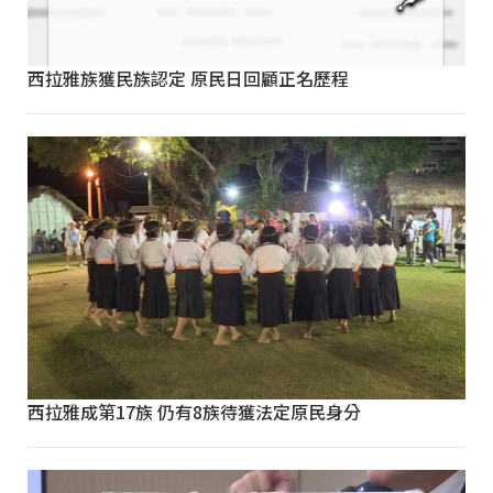
西拉雅族獲民族認定 原民日回顧正名歷程
西拉雅成第17族 仍有8族待獲法定原民身分