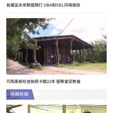
長耀盃未來聯盟開打 UBA和SBL同場競技
司馬庫斯校舍無照卡關22年 衝擊童受教權
推薦新聞