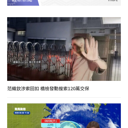
范織欽涉索回扣 橋檢發動搜索120萬交保