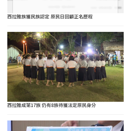
西拉雅族獲民族認定 原民日回顧正名歷程
西拉雅成第17族 仍有8族待獲法定原民身分