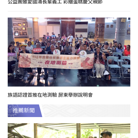
公益團邀愛國浦長輩義工 彩繪蛋糕慶父親節
族語認證首推在地測驗 屏東舉辦說明會
推薦新聞