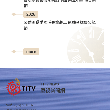
台澳原民藝術家共創作品 同登Garma音樂
節
2026
公益團邀愛國浦長輩義工 彩繪蛋糕慶父親
節
more
TITV NEWS
原視新聞網
電話：(02)2788-1600