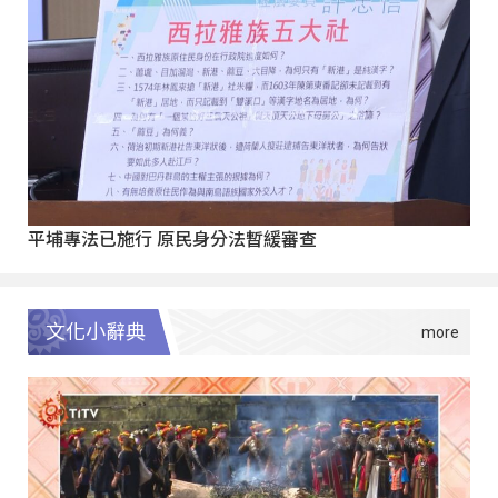
平埔專法已施行 原民身分法暫緩審查
文化小辭典