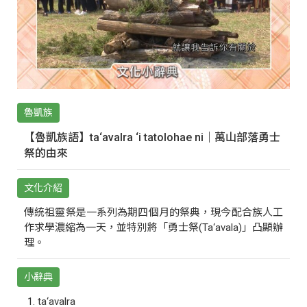
魯凱族
【魯凱族語】ta‘avalra ‘i tatolohae ni｜萬山部落勇士
祭的由來
文化介紹
傳統祖靈祭是一系列為期四個月的祭典，現今配合族人工
作求學濃縮為一天，並特別將「勇士祭(Ta‘avala)」凸顯辦
理。
小辭典
ta‘avalra