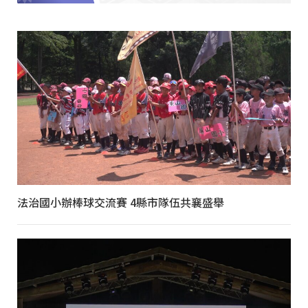
法治國小辦棒球交流賽 4縣市隊伍共襄盛舉