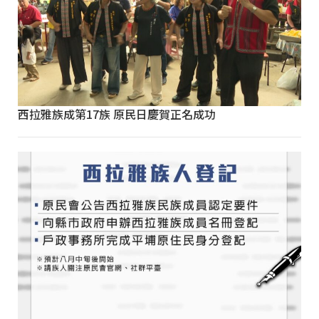
西拉雅族成第17族 原民日慶賀正名成功