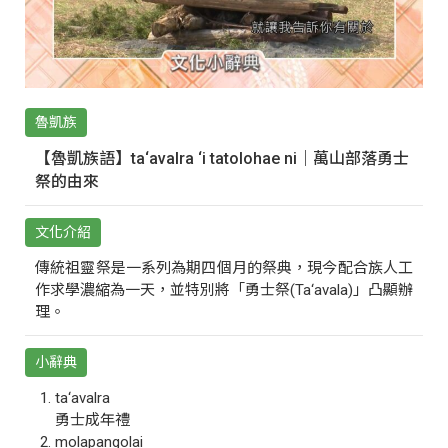
魯凱族
【魯凱族語】ta‘avalra ‘i tatolohae ni｜萬山部落勇士
祭的由來
文化介紹
傳統祖靈祭是一系列為期四個月的祭典，現今配合族人工
作求學濃縮為一天，並特別將「勇士祭(Ta‘avala)」凸顯辦
理。
小辭典
ta‘avalra
勇士成年禮
molapangolai