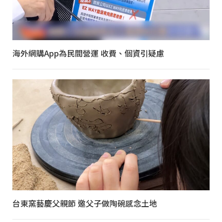
海外網購App為民間營運 收費、個資引疑慮
台東窯藝慶父親節 邀父子做陶碗感念土地