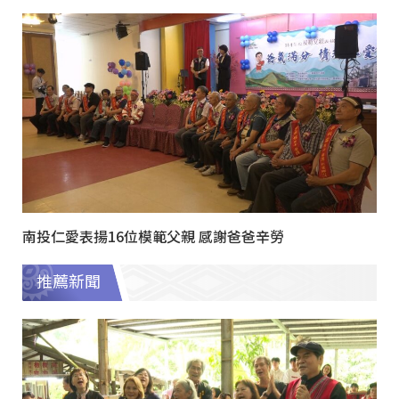
南投仁愛表揚16位模範父親 感謝爸爸辛勞
推薦新聞