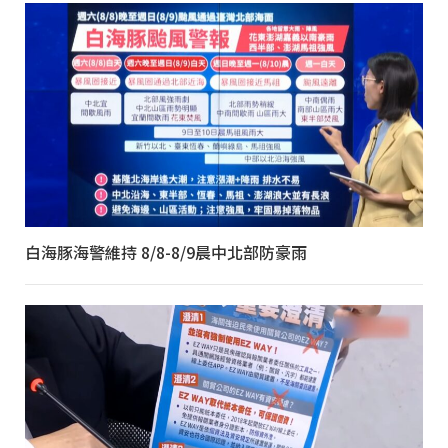
白海豚海警維持 8/8-8/9晨中北部防豪雨