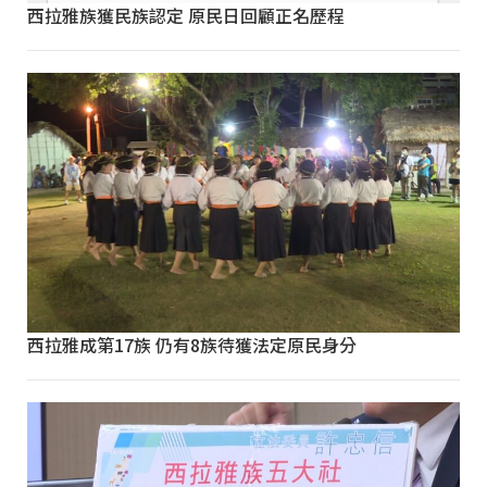
西拉雅族獲民族認定 原民日回顧正名歷程
西拉雅成第17族 仍有8族待獲法定原民身分