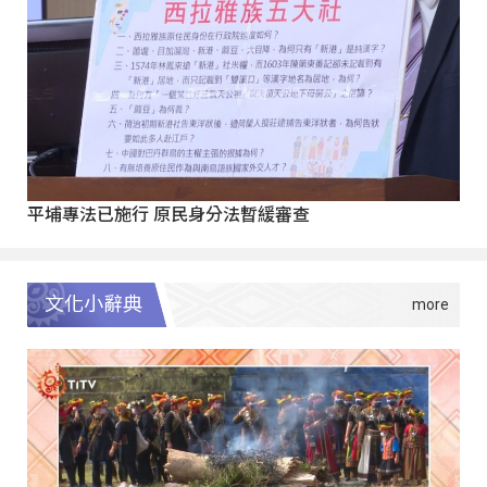
平埔專法已施行 原民身分法暫緩審查
文化小辭典