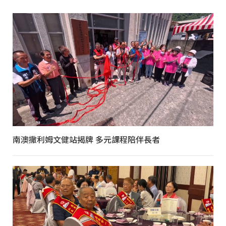
南澳撒利姆文健站揭牌 多元課程陪伴長者