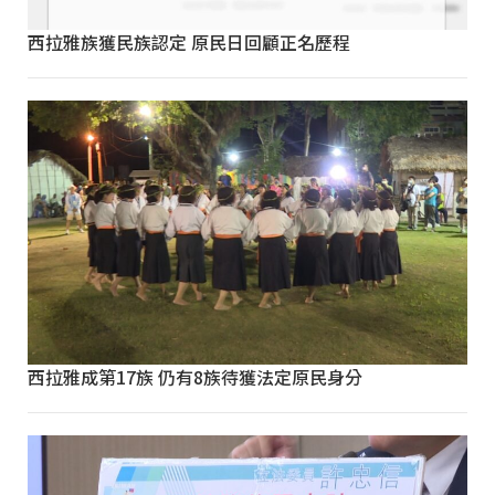
西拉雅族獲民族認定 原民日回顧正名歷程
西拉雅成第17族 仍有8族待獲法定原民身分