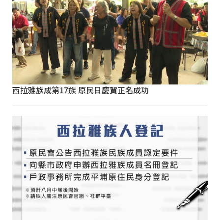
西拉雅族成第17族 原民日慶賀正名成功