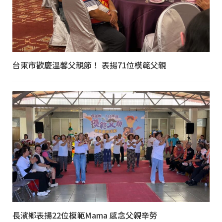
台東市歡慶溫馨父親節！ 表揚71位模範父親
長濱鄉表揚22位模範Mama 感念父親辛勞