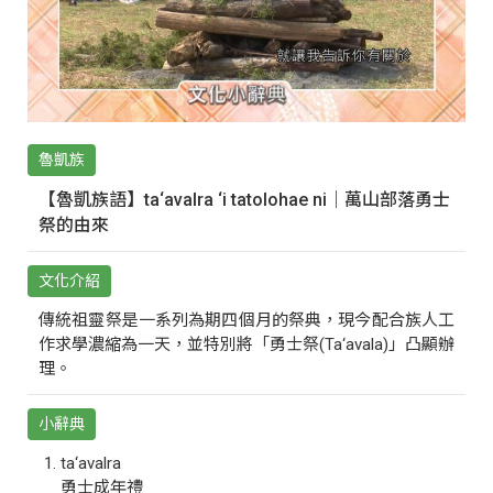
魯凱族
【魯凱族語】ta‘avalra ‘i tatolohae ni｜萬山部落勇士
祭的由來
文化介紹
傳統祖靈祭是一系列為期四個月的祭典，現今配合族人工
作求學濃縮為一天，並特別將「勇士祭(Ta‘avala)」凸顯辦
理。
小辭典
ta‘avalra
勇士成年禮