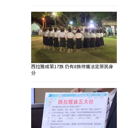
西拉雅成第17族 仍有8族待獲法定原民身
分