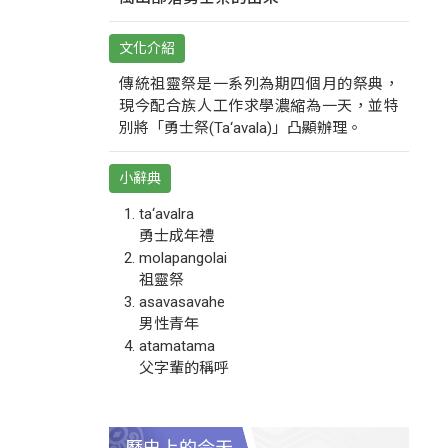
文化介紹
傳統祖靈祭是一系列為期四個月的祭典，
現今配合族人工作求學濃縮為一天，並特
別將「勇士祭(Ta‘avala)」凸顯辦理。
小辭典
ta‘avalra
勇士成年禮
molapangolai
祖靈祭
asavasavahe
男性青年
atamatama
父字輩的稱呼
歷史上的今天