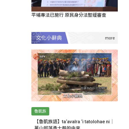
平埔專法已施行 原民身分法暫緩審查
文化小辭典
魯凱族
【魯凱族語】ta‘avalra ‘i tatolohae ni｜
萬山部落勇士祭的由來