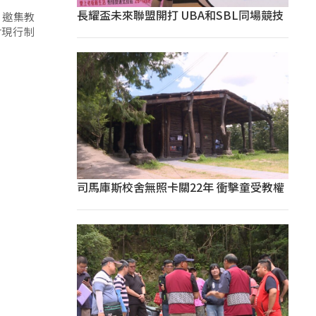
長耀盃未來聯盟開打 UBA和SBL同場競技
，邀集教
討現行制
司馬庫斯校舍無照卡關22年 衝擊童受教權