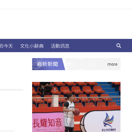
的今天
文化小辭典
活動訊息
最新新聞