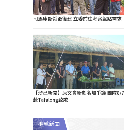
司馬庫斯災後復建 立委前往考察盤點需求
【涉己新聞】原文會新劇名爆爭議 團隊8/7
赴Tafalong致歉
推薦新聞