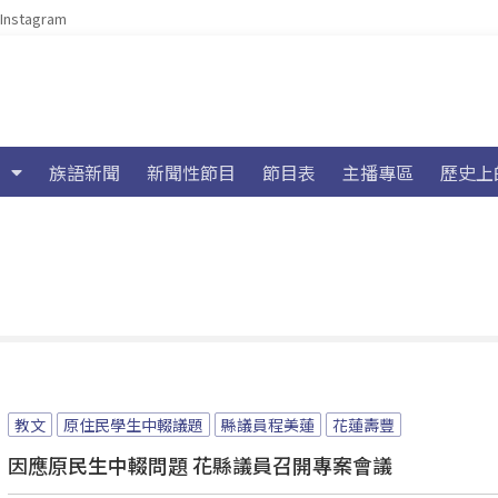
Instagram
族語新聞
新聞性節目
節目表
主播專區
歷史上
教文
原住民學生中輟議題
縣議員程美蓮
花蓮壽豐
因應原民生中輟問題 花縣議員召開專案會議