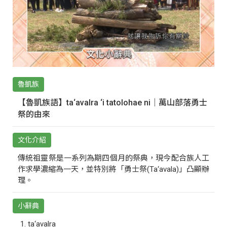
魯凱族
【魯凱族語】ta‘avalra ‘i tatolohae ni｜萬山部落勇士
祭的由來
文化介紹
傳統祖靈祭是一系列為期四個月的祭典，現今配合族人工
作求學濃縮為一天，並特別將「勇士祭(Ta‘avala)」凸顯辦
理。
小辭典
ta‘avalra