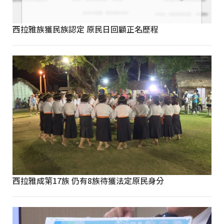
西拉雅族獲民族認定 原民日回顧正名歷程
西拉雅成第17族 仍有8族待獲法定原民身分