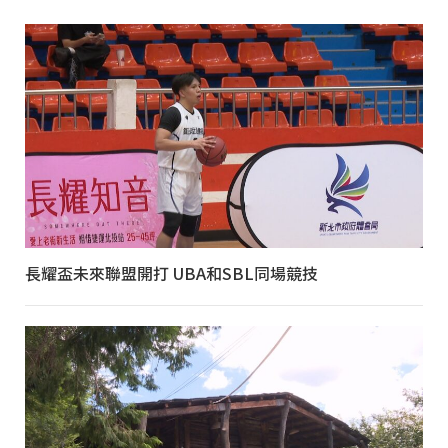
長耀盃未來聯盟開打 UBA和SBL同場競技