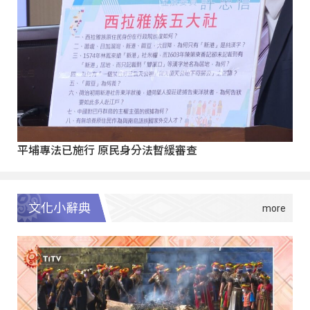
平埔專法已施行 原民身分法暫緩審查
文化小辭典