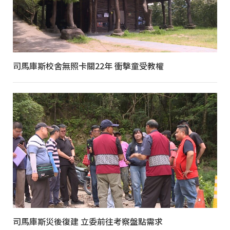
司馬庫斯校舍無照卡關22年 衝擊童受教權
司馬庫斯災後復建 立委前往考察盤點需求