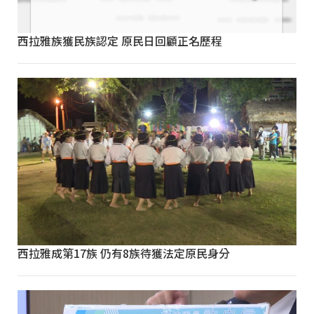
西拉雅族獲民族認定 原民日回顧正名歷程
西拉雅成第17族 仍有8族待獲法定原民身分