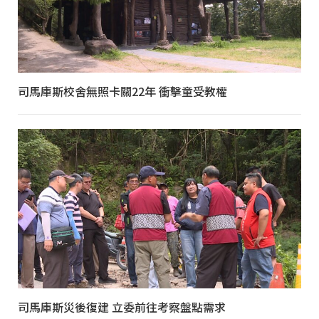
司馬庫斯校舍無照卡關22年 衝擊童受教權
司馬庫斯災後復建 立委前往考察盤點需求