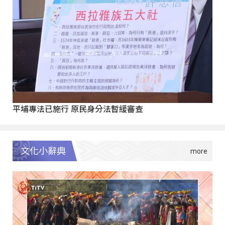
平埔專法已施行 原民身分法暫緩審查
文化小辭典