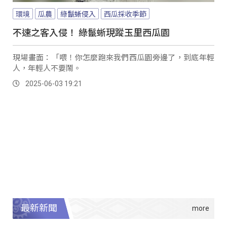
環境
瓜農
綠鬣蜥侵入
西瓜採收季節
不速之客入侵！ 綠鬣蜥現蹤玉里西瓜園
現場畫面：「喂！你怎麼跑來我們西瓜園旁邊了，到底年輕
人，年輕人不要鬧。
2025-06-03 19:21
最新新聞