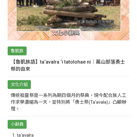
魯凱族
【魯凱族語】ta‘avalra ‘i tatolohae ni｜萬山部落勇士
祭的由來
文化介紹
傳統祖靈祭是一系列為期四個月的祭典，現今配合族人工
作求學濃縮為一天，並特別將「勇士祭(Ta‘avala)」凸顯辦
理。
小辭典
ta‘avalra