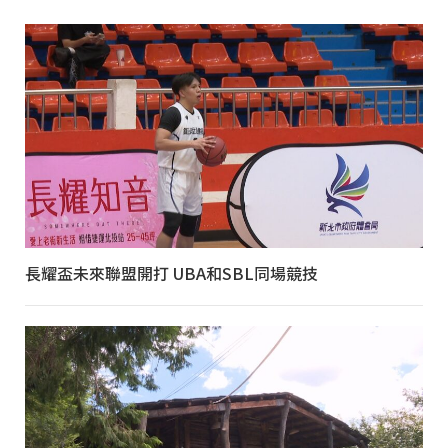
長耀盃未來聯盟開打 UBA和SBL同場競技