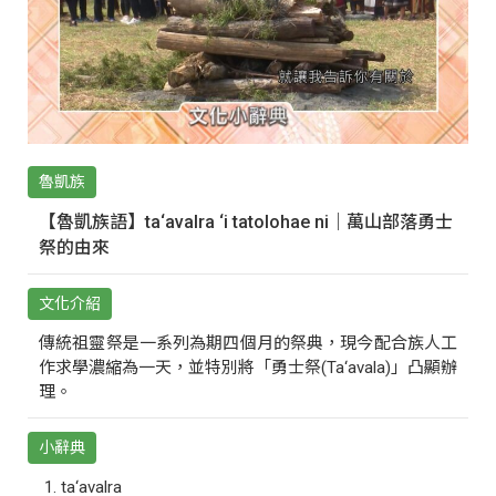
魯凱族
【魯凱族語】ta‘avalra ‘i tatolohae ni｜萬山部落勇士
祭的由來
文化介紹
傳統祖靈祭是一系列為期四個月的祭典，現今配合族人工
作求學濃縮為一天，並特別將「勇士祭(Ta‘avala)」凸顯辦
理。
小辭典
ta‘avalra