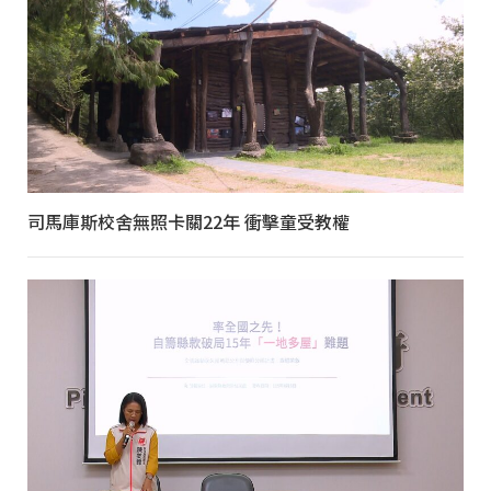
司馬庫斯校舍無照卡關22年 衝擊童受教權