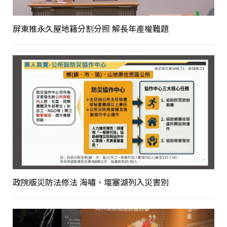
屏東推永久屋地籍分割分照 解長年產權難題
政院版災防法修法 海嘯、堰塞湖列入災害別