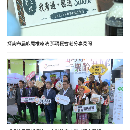
探詢布農族尾椎療法 那瑪夏耆老分享見聞