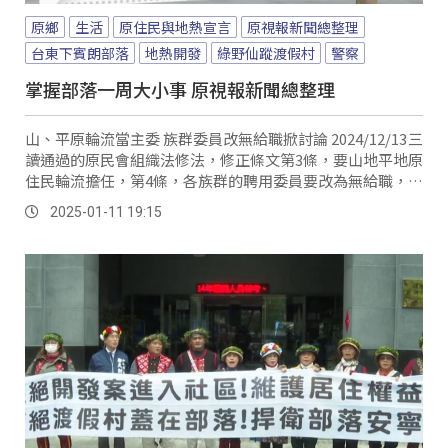
原鄉
生活
原住民與地熱宣言
原視報新聞總整理
台東下賓朗部落
地熱開發
綠野仙蹤渡假村
警察
掌握部落一周大小事 原視報新聞總整理
山、平原輪流當主委 族群委員改無給職掀討論 2024/12/13三
讀通過的原民會組織法修法，修正條文第3條，要山地平地原
住民輪流擔任，第4條，各族群的聘用委員要改為無給職，行
政機關是否要提起覆議和釋憲的爭議也不斷，然而在1月3
2025-01-11 19:15
日，總統府在公報上，公布三讀後的原民會組織法的修法，
也就是確認主委要由山地、平地原住民輪流擔任，族群委員
也改為無幾職，相關修法條文，也在公布日施行。