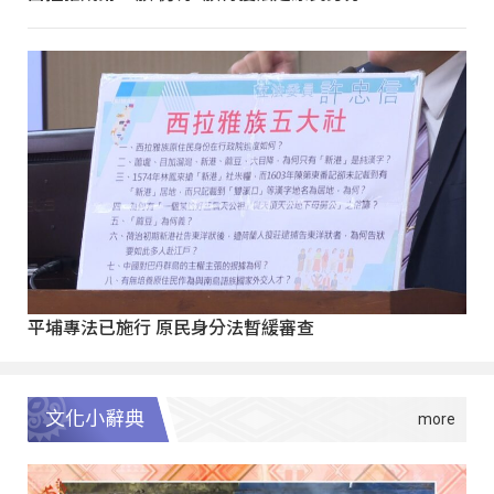
平埔專法已施行 原民身分法暫緩審查
文化小辭典