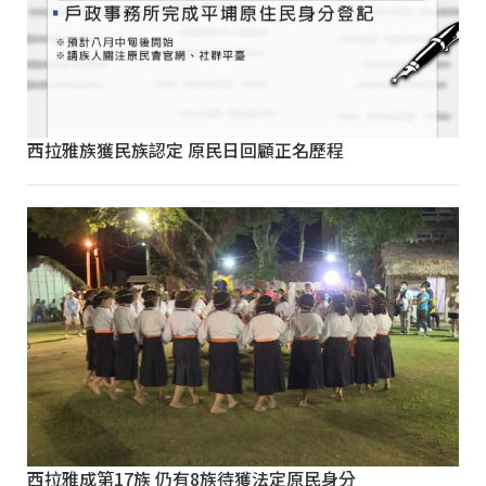
西拉雅族獲民族認定 原民日回顧正名歷程
西拉雅成第17族 仍有8族待獲法定原民身分