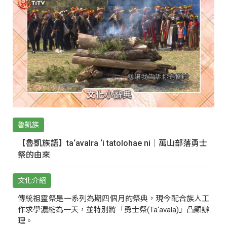
魯凱族
【魯凱族語】ta‘avalra ‘i tatolohae ni｜萬山部落勇士
祭的由來
文化介紹
傳統祖靈祭是一系列為期四個月的祭典，現今配合族人工
作求學濃縮為一天，並特別將「勇士祭(Ta‘avala)」凸顯辦
理。