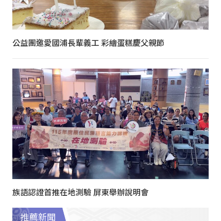
公益團邀愛國浦長輩義工 彩繪蛋糕慶父親節
族語認證首推在地測驗 屏東舉辦說明會
推薦新聞