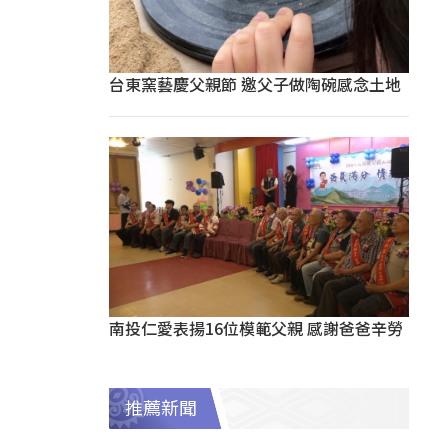
台東窯藝慶父親節 邀父子做陶碗感念土地
南投仁愛表揚16位模範父親 感謝爸爸辛勞
推薦新聞