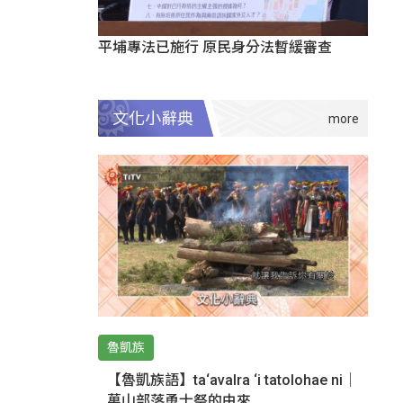
平埔專法已施行 原民身分法暫緩審查
文化小辭典
魯凱族
【魯凱族語】ta‘avalra ‘i tatolohae ni｜
萬山部落勇士祭的由來