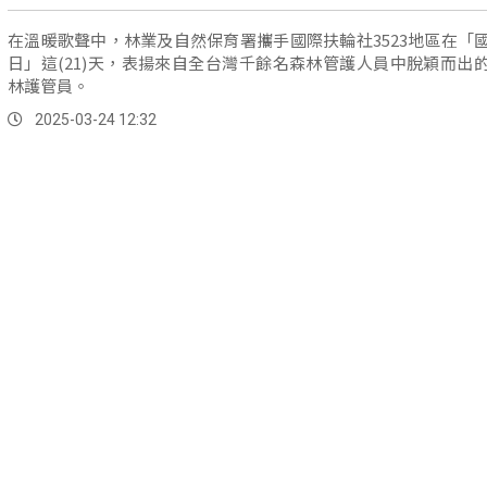
在溫暖歌聲中，林業及自然保育署攜手國際扶輪社3523地區在「
日」這(21)天，表揚來自全台灣千餘名森林管護人員中脫穎而出
林護管員。
2025-03-24 12:32