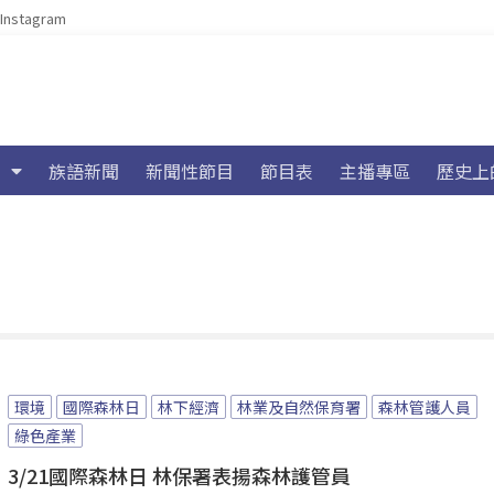
Instagram
族語新聞
新聞性節目
節目表
主播專區
歷史上
環境
國際森林日
林下經濟
林業及自然保育署
森林管護人員
綠色產業
3/21國際森林日 林保署表揚森林護管員