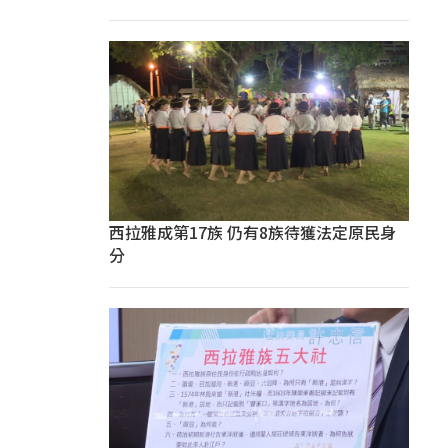
西拉雅成第17族 仍有8族待獲法定原民身
分