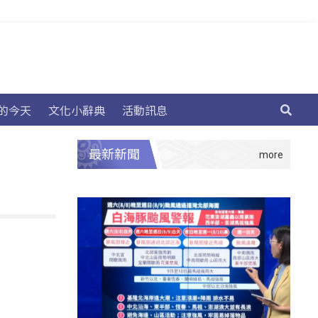
的今天
文化小辭典
活動訊息
最新新聞