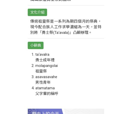
文化介紹
傳統祖靈祭是一系列為期四個月的祭典，
現今配合族人工作求學濃縮為一天，並特
別將「勇士祭(Ta‘avala)」凸顯辦理。
小辭典
ta‘avalra
勇士成年禮
molapangolai
祖靈祭
asavasavahe
男性青年
atamatama
父字輩的稱呼
歷史上的今天