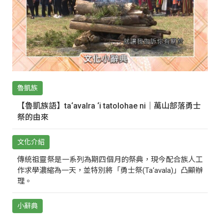
魯凱族
【魯凱族語】ta‘avalra ‘i tatolohae ni｜萬山部落勇士
祭的由來
文化介紹
傳統祖靈祭是一系列為期四個月的祭典，現今配合族人工
作求學濃縮為一天，並特別將「勇士祭(Ta‘avala)」凸顯辦
理。
小辭典