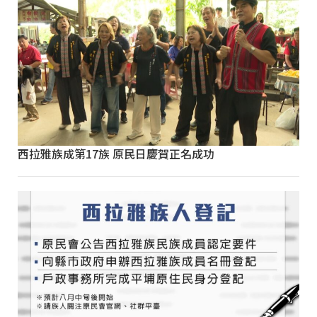
西拉雅族成第17族 原民日慶賀正名成功