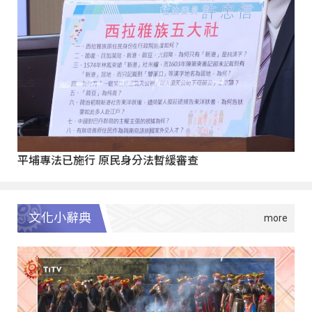
平埔專法已施行 原民身分法暫緩審查
文化小辭典