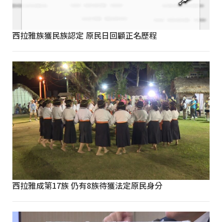
西拉雅族獲民族認定 原民日回顧正名歷程
西拉雅成第17族 仍有8族待獲法定原民身分