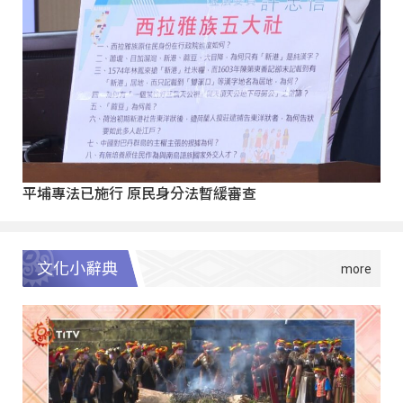
平埔專法已施行 原民身分法暫緩審查
文化小辭典