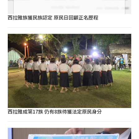
西拉雅族獲民族認定 原民日回顧正名歷程
西拉雅成第17族 仍有8族待獲法定原民身分