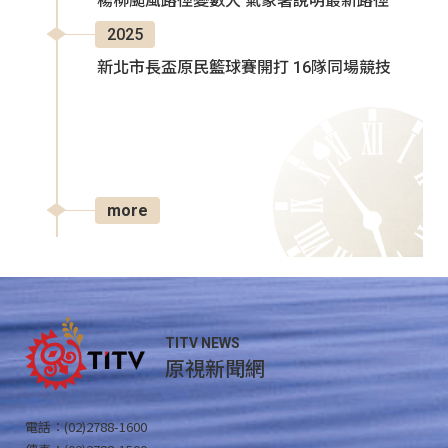
楊柳颱風路徑變數大 氣象署說明最新路徑
2025
新北市長盃原民籃球賽開打 16隊同場競技
more
TITV NEWS
原視新聞網
電話：(02)2788-1600