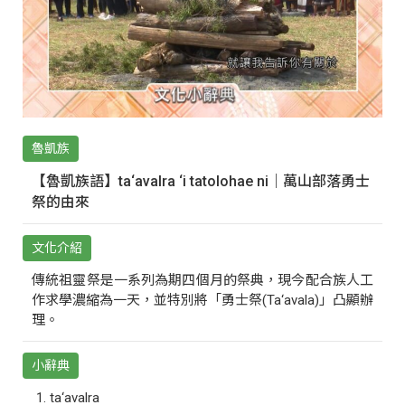
魯凱族
【魯凱族語】ta‘avalra ‘i tatolohae ni｜萬山部落勇士
祭的由來
文化介紹
傳統祖靈祭是一系列為期四個月的祭典，現今配合族人工
作求學濃縮為一天，並特別將「勇士祭(Ta‘avala)」凸顯辦
理。
小辭典
ta‘avalra