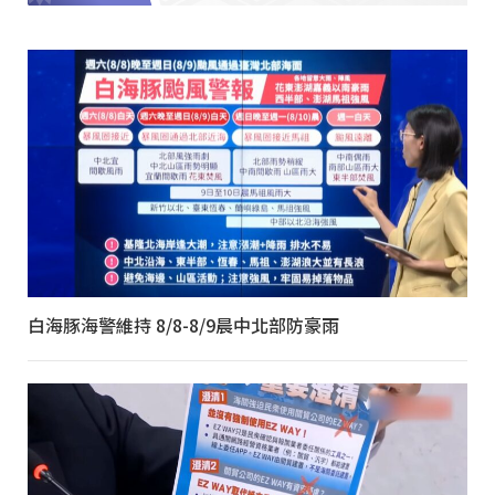
白海豚海警維持 8/8-8/9晨中北部防豪雨