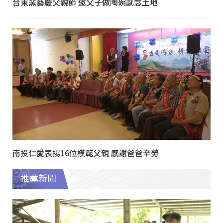
台東窯藝慶父親節 邀父子做陶碗感念土地
南投仁愛表揚16位模範父親 感謝爸爸辛勞
推薦新聞