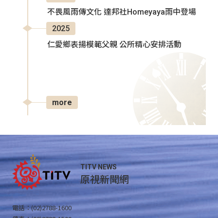
不畏風雨傳文化 達邦社Homeyaya雨中登場
2025
仁愛鄉表揚模範父親 公所精心安排活動
more
TITV NEWS
原視新聞網
電話：(02)2788-1600