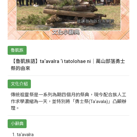
魯凱族
【魯凱族語】ta‘avalra ‘i tatolohae ni｜萬山部落勇士
祭的由來
文化介紹
傳統祖靈祭是一系列為期四個月的祭典，現今配合族人工
作求學濃縮為一天，並特別將「勇士祭(Ta‘avala)」凸顯辦
理。
小辭典
ta‘avalra