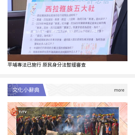
平埔專法已施行 原民身分法暫緩審查
文化小辭典