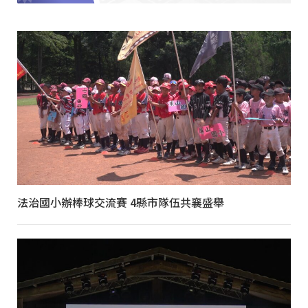
法治國小辦棒球交流賽 4縣市隊伍共襄盛舉