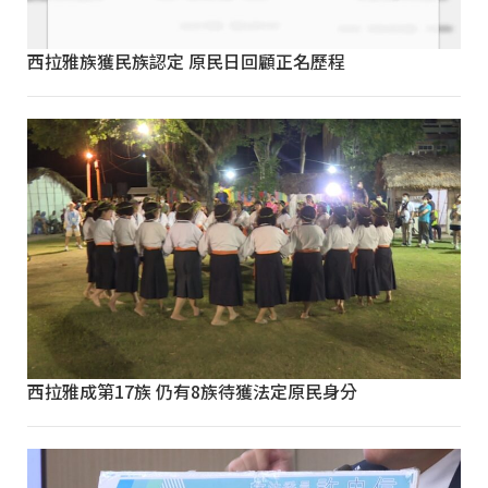
西拉雅族獲民族認定 原民日回顧正名歷程
西拉雅成第17族 仍有8族待獲法定原民身分