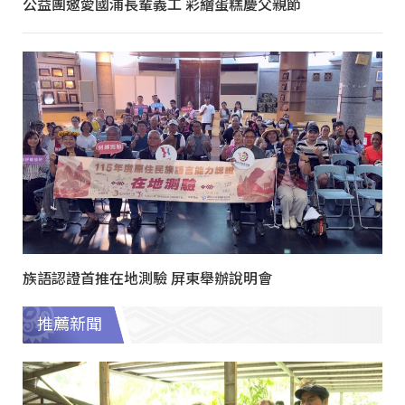
公益團邀愛國浦長輩義工 彩繪蛋糕慶父親節
族語認證首推在地測驗 屏東舉辦說明會
推薦新聞