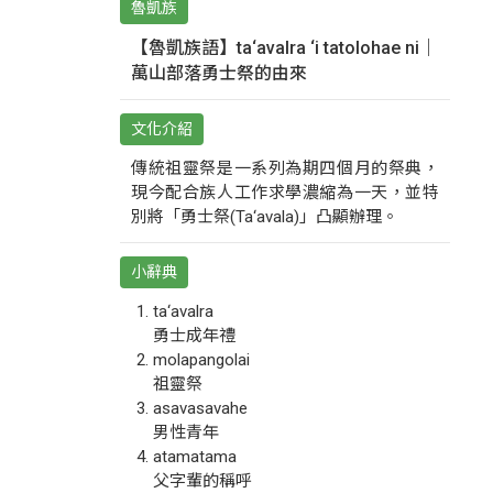
魯凱族
【魯凱族語】ta‘avalra ‘i tatolohae ni｜
萬山部落勇士祭的由來
文化介紹
傳統祖靈祭是一系列為期四個月的祭典，
現今配合族人工作求學濃縮為一天，並特
別將「勇士祭(Ta‘avala)」凸顯辦理。
小辭典
ta‘avalra
勇士成年禮
molapangolai
祖靈祭
asavasavahe
男性青年
atamatama
父字輩的稱呼