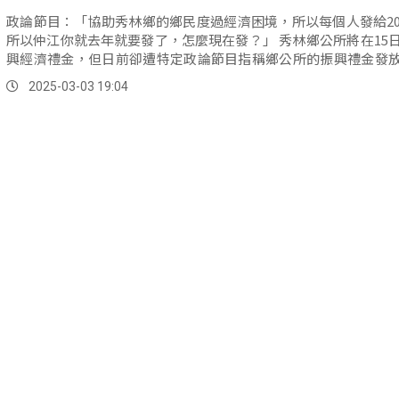
政論節目：「協助秀林鄉的鄉民度過經濟困境，所以每個人發給20
所以仲江你就去年就要發了，怎麼現在發？」 秀林鄉公所將在15日發放振
興經濟禮金，但日前卻遭特定政論節目指稱鄉公所的振興禮金發
反罷免的嫌疑；為此鄉長王玫瑰3日一早特地舉行澄清記者會，她
2025-03-03 19:04
就跟代表會討論回饋金剩餘款編列為振興禮金的經費，絕無政論
稱的綁樁反罷免。