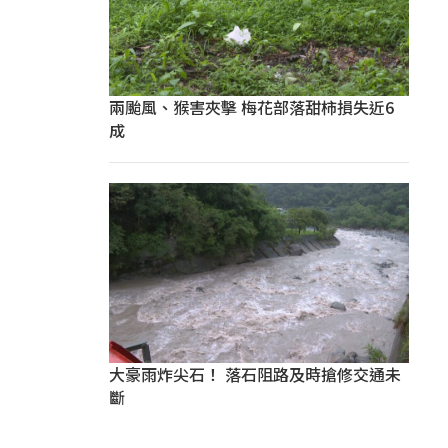
兩颱風、猴害夾擊 梅花部落甜柿損失近6
成
大豪雨炸尖石！ 落石阻路及時搶修交通未
斷