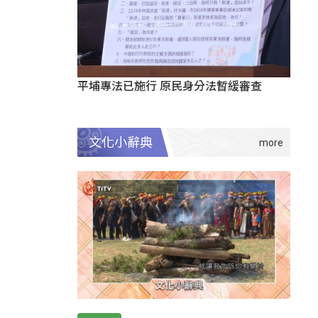
平埔專法已施行 原民身分法暫緩審查
文化小辭典