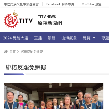
原住民族文化事業基金會
Facebook 粉絲專頁
YouTube 頻道
TITV NEWS
原視新聞網
2024 總統大選
直播
最新
山海氣象
總覽
專題
首頁
綁樁反罷免嫌疑
綁樁反罷免嫌疑