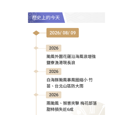
歷史上的今天
2026/ 08/ 09
2026
颱風外圍花蓮沿海風浪增強
鹽寮漁港現長浪
2026
白海豚颱風暴風圈縮小 竹
苗、台北山區防大雨
2026
兩颱風、猴害夾擊 梅花部落
甜柿損失近6成