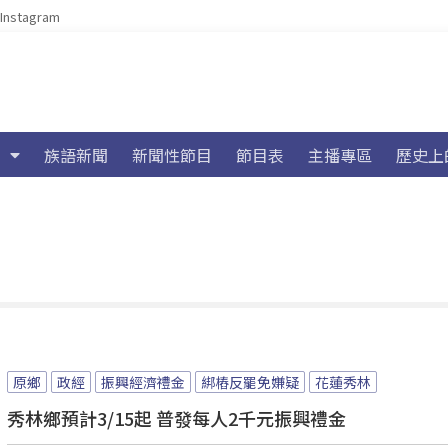
Instagram
族語新聞
新聞性節目
節目表
主播專區
歷史上
原鄉
政經
振興經濟禮金
綁樁反罷免嫌疑
花蓮秀林
秀林鄉預計3/15起 普發每人2千元振興禮金