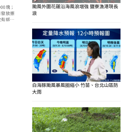
颱風外圍花蓮沿海風浪增強 鹽寮漁港現長
00塊；
浪
放有綁樁
表示去年
節目所指
白海豚颱風暴風圈縮小 竹苗、台北山區防
大雨