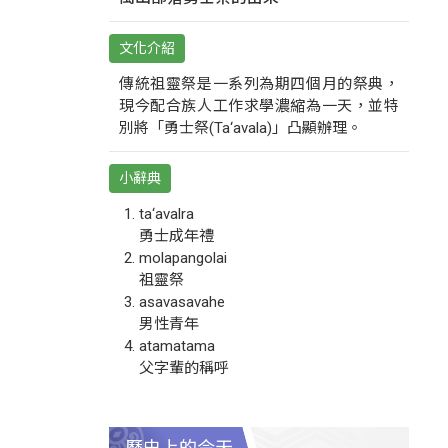
文化介紹
傳統祖靈祭是一系列為期四個月的祭典，
現今配合族人工作求學濃縮為一天，並特
別將「勇士祭(Ta‘avala)」凸顯辦理。
小辭典
ta‘avalra
勇士成年禮
molapangolai
祖靈祭
asavasavahe
男性青年
atamatama
父字輩的稱呼
歷史上的今天