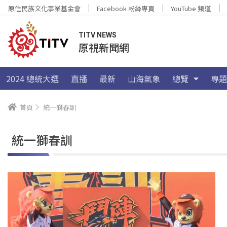
原住民族文化事業基金會
Facebook 粉絲專頁
YouTube 頻道
TITV NEWS
原視新聞網
2024 總統大選
直播
最新
山海氣象
總覽
專題
首頁
統一獅春訓
統一獅春訓