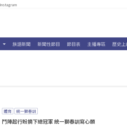
Instagram
族語新聞
新聞性節目
節目表
主播專區
歷史上
體育
統一獅春訓
鬥陣起行盼摘下總冠軍 統一獅春訓寫心願