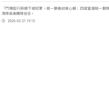
「鬥陣起行盼摘下總冠軍，統一獅春訓寫心願；四度當選統一獅
灣隊長謝團隊信任。
2026-02-21 19:15