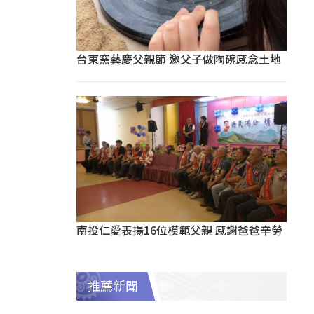
台東窯藝慶父親節 邀父子做陶碗感念土地
南投仁愛表揚16位模範父親 感謝爸爸辛勞
推薦新聞