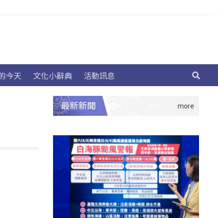
的今天
文化小辭典
活動訊息
最新新聞