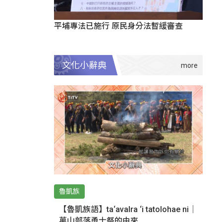
平埔專法已施行 原民身分法暫緩審查
文化小辭典
魯凱族
【魯凱族語】ta‘avalra ‘i tatolohae ni｜
萬山部落勇士祭的由來