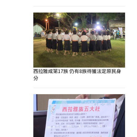
西拉雅成第17族 仍有8族待獲法定原民身
分