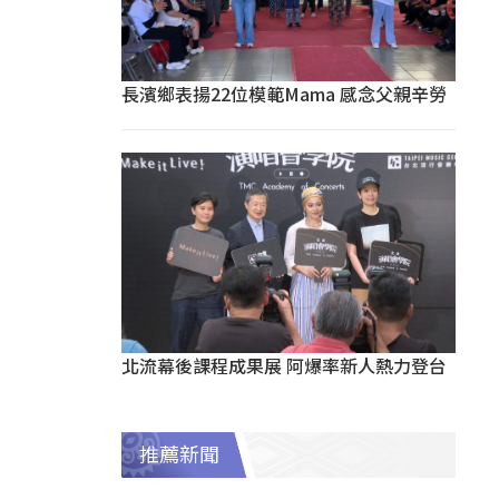
長濱鄉表揚22位模範Mama 感念父親辛勞
北流幕後課程成果展 阿爆率新人熱力登台
推薦新聞