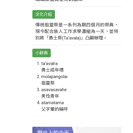
文化介紹
傳統祖靈祭是一系列為期四個月的祭典，
現今配合族人工作求學濃縮為一天，並特
別將「勇士祭(Ta‘avala)」凸顯辦理。
小辭典
ta‘avalra
勇士成年禮
molapangolai
祖靈祭
asavasavahe
男性青年
atamatama
父字輩的稱呼
歷史上的今天