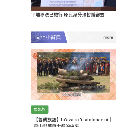
平埔專法已施行 原民身分法暫緩審查
文化小辭典
魯凱族
【魯凱族語】ta‘avalra ‘i tatolohae ni｜
萬山部落勇士祭的由來