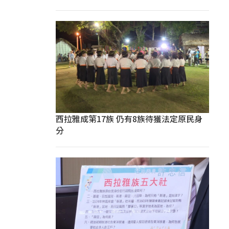
西拉雅成第17族 仍有8族待獲法定原民身
分