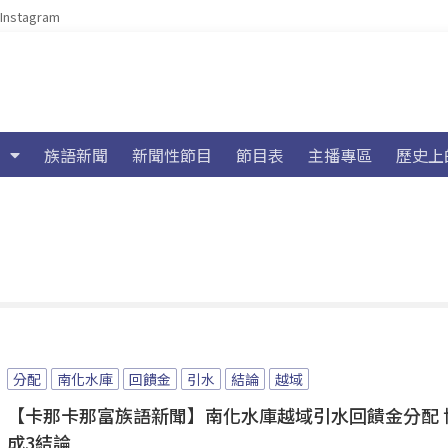
Instagram
族語新聞
新聞性節目
節目表
主播專區
歷史上
分配
南化水庫
回饋金
引水
結論
越域
【卡那卡那富族語新聞】南化水庫越域引水回饋金分配 
成3結論