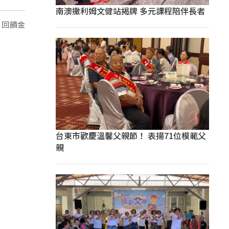
南澳撒利姆文健站揭牌 多元課程陪伴長者
」回饋金
台東市歡慶溫馨父親節！ 表揚71位模範父
親