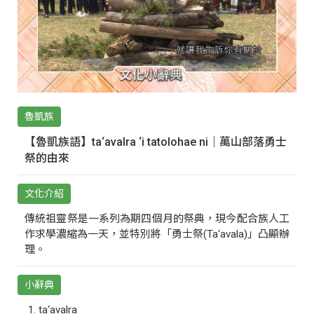
魯凱族
【魯凱族語】ta‘avalra ‘i tatolohae ni｜萬山部落勇士
祭的由來
文化介紹
傳統祖靈祭是一系列為期四個月的祭典，現今配合族人工
作求學濃縮為一天，並特別將「勇士祭(Ta‘avala)」凸顯辦
理。
小辭典
ta‘avalra