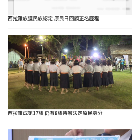
西拉雅族獲民族認定 原民日回顧正名歷程
西拉雅成第17族 仍有8族待獲法定原民身分