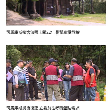
司馬庫斯校舍無照卡關22年 衝擊童受教權
司馬庫斯災後復建 立委前往考察盤點需求