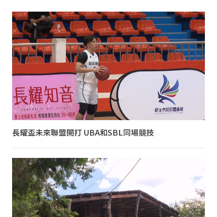
長耀盃未來聯盟開打 UBA和SBL同場競技