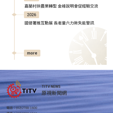
嘉蘭村拚農業轉型 金峰說明會促經驗交流
2026
國健署推互動展 長者量六力揪失能警訊
more
TITV NEWS
原視新聞網
電話：(02)2788-1600