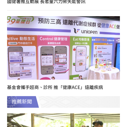
國健署推互動展 長者量六力揪失能警訊
基金會攜手超商、診所 推「健康ACE」遠離疾病
推薦新聞