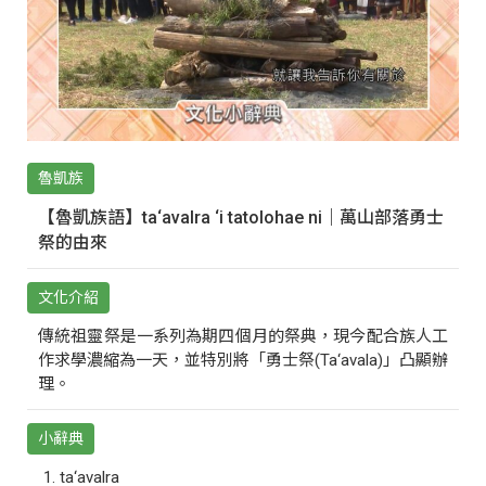
魯凱族
【魯凱族語】ta‘avalra ‘i tatolohae ni｜萬山部落勇士
祭的由來
文化介紹
傳統祖靈祭是一系列為期四個月的祭典，現今配合族人工
作求學濃縮為一天，並特別將「勇士祭(Ta‘avala)」凸顯辦
理。
小辭典
ta‘avalra