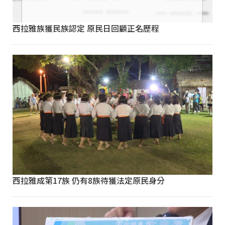
西拉雅族獲民族認定 原民日回顧正名歷程
西拉雅成第17族 仍有8族待獲法定原民身分