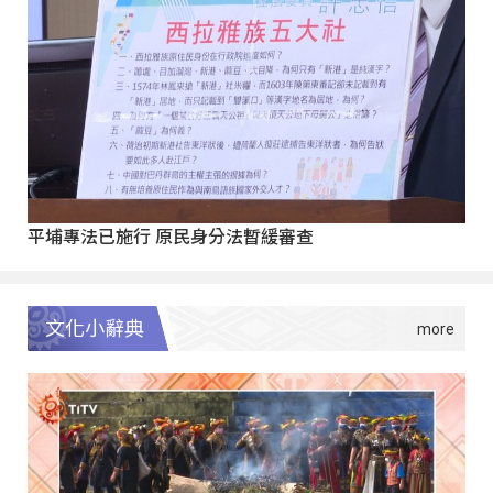
平埔專法已施行 原民身分法暫緩審查
文化小辭典