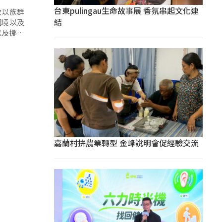
台東pulingau生命故事展 香氛串起文化連
次以族群
結
困境以及
以及挪威
嘉蘭村拚農業轉型 金峰說明會促經驗交流