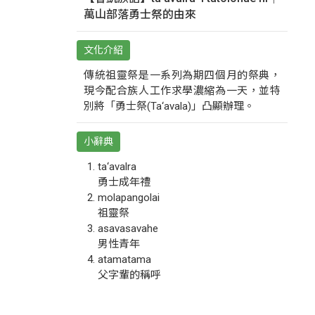
萬山部落勇士祭的由來
文化介紹
傳統祖靈祭是一系列為期四個月的祭典，
現今配合族人工作求學濃縮為一天，並特
別將「勇士祭(Ta‘avala)」凸顯辦理。
小辭典
ta‘avalra
勇士成年禮
molapangolai
祖靈祭
asavasavahe
男性青年
atamatama
父字輩的稱呼