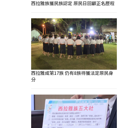
西拉雅族獲民族認定 原民日回顧正名歷程
西拉雅成第17族 仍有8族待獲法定原民身
分