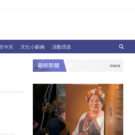
的今天
文化小辭典
活動訊息
最新新聞