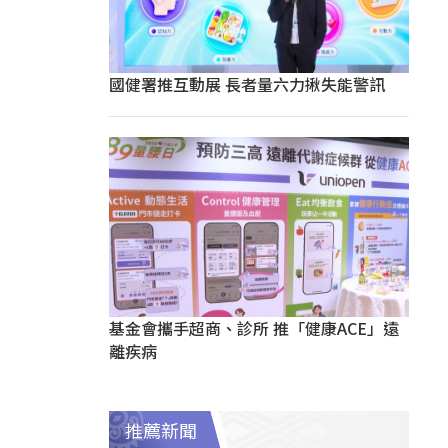
國健署推互動展 長者量六力揪失能警訊
基金會攜手超商、診所 推「健康ACE」遠
離疾病
推薦新聞