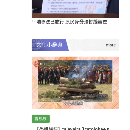
平埔專法已施行 原民身分法暫緩審查
文化小辭典
魯凱族
【魯凱族語】ta‘avalra ‘i tatolohae ni｜