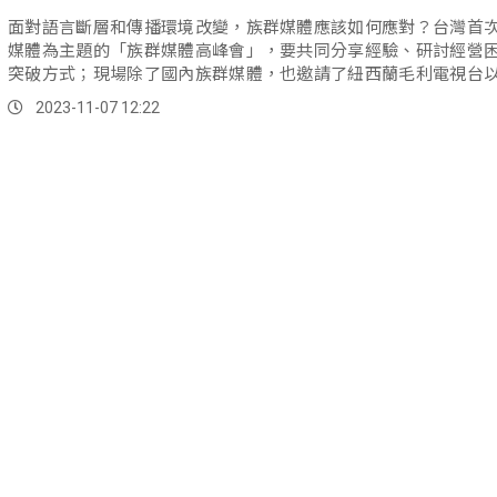
面對語言斷層和傳播環境改變，族群媒體應該如何應對？台灣首
媒體為主題的「族群媒體高峰會」，要共同分享經驗、研討經營
突破方式；現場除了國內族群媒體，也邀請了紐西蘭毛利電視台
薩米電視台，一同分享族群媒體經營的挑戰與應對。
2023-11-07 12:22