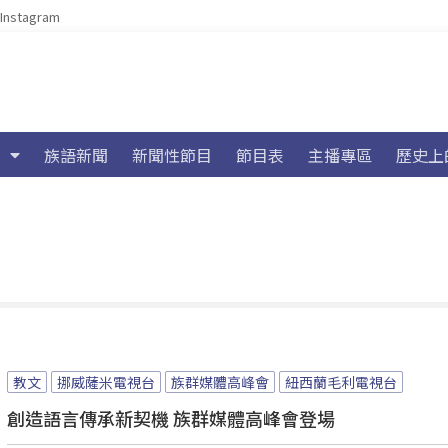
Instagram
族語新聞
新聞性節目
節目表
主播專區
歷史上
教文
挪威薩米電視台
族群媒體高峰會
紐西蘭毛利電視台
創造語言傳承新契機 族群媒體高峰會登場