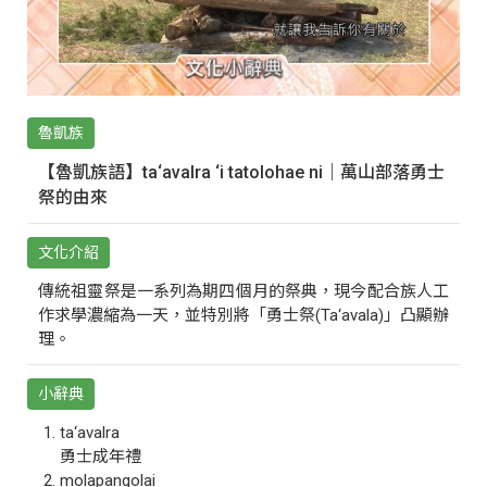
魯凱族
【魯凱族語】ta‘avalra ‘i tatolohae ni｜萬山部落勇士
祭的由來
文化介紹
傳統祖靈祭是一系列為期四個月的祭典，現今配合族人工
作求學濃縮為一天，並特別將「勇士祭(Ta‘avala)」凸顯辦
理。
小辭典
ta‘avalra
勇士成年禮
molapangolai