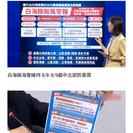
白海豚海警維持 8/8-8/9晨中北部防豪雨