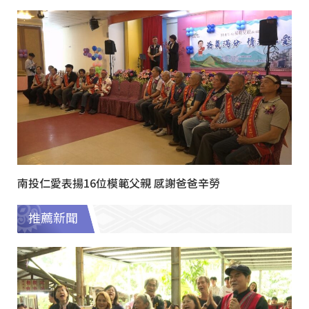
南投仁愛表揚16位模範父親 感謝爸爸辛勞
推薦新聞