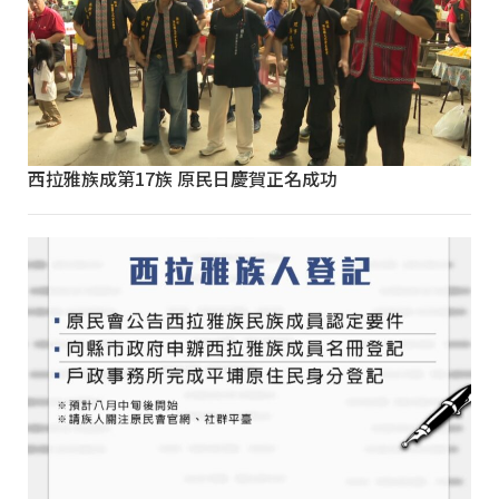
西拉雅族成第17族 原民日慶賀正名成功