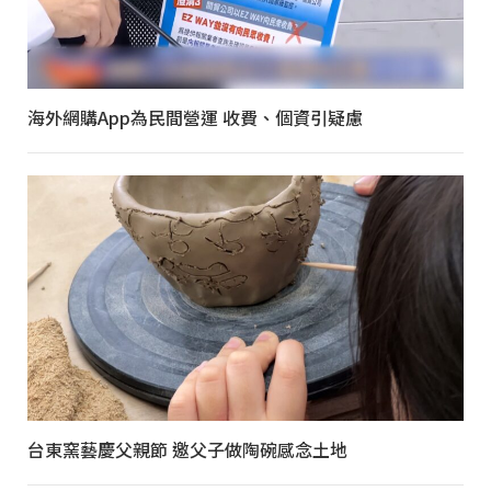
海外網購App為民間營運 收費、個資引疑慮
台東窯藝慶父親節 邀父子做陶碗感念土地