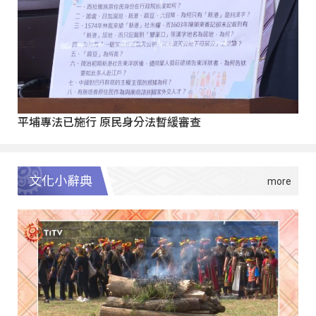
平埔專法已施行 原民身分法暫緩審查
文化小辭典