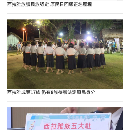
西拉雅族獲民族認定 原民日回顧正名歷程
西拉雅成第17族 仍有8族待獲法定原民身分