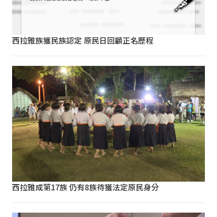
西拉雅族獲民族認定 原民日回顧正名歷程
西拉雅成第17族 仍有8族待獲法定原民身分