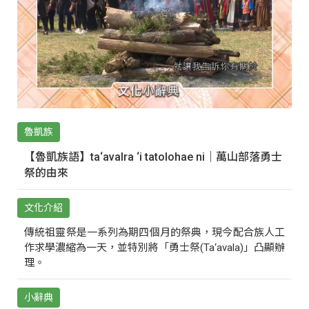
魯凱族
【魯凱族語】ta‘avalra ‘i tatolohae ni｜萬山部落勇士
祭的由來
文化介紹
傳統祖靈祭是一系列為期四個月的祭典，現今配合族人工
作求學濃縮為一天，並特別將「勇士祭(Ta‘avala)」凸顯辦
理。
小辭典