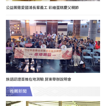
公益團邀愛國浦長輩義工 彩繪蛋糕慶父親節
族語認證首推在地測驗 屏東舉辦說明會
推薦新聞