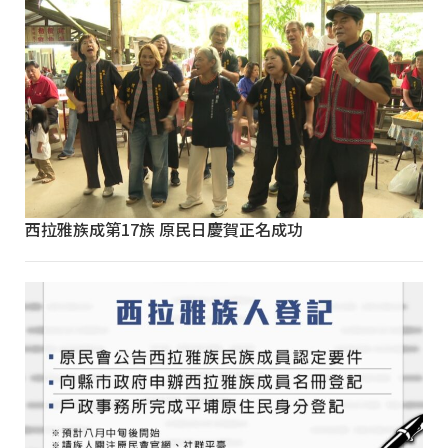
西拉雅族成第17族 原民日慶賀正名成功