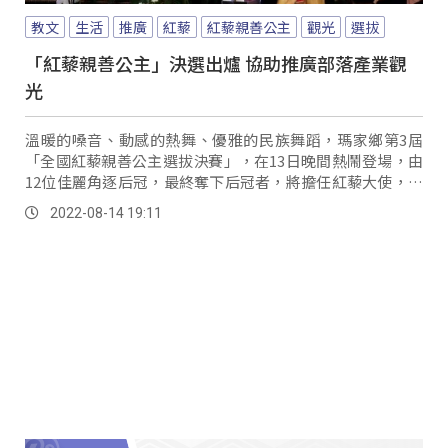
教文
生活
推廣
紅藜
紅藜親善公主
觀光
選拔
「紅藜親善公主」決選出爐 協助推廣部落產業觀
光
溫暖的嗓音、動感的熱舞、優雅的民族舞蹈，瑪家鄉第3屆
「全國紅藜親善公主選拔決賽」，在13日晚間熱鬧登場，由
12位佳麗角逐后冠，最終奪下后冠者，將擔任紅藜大使，協
助推廣瑪家鄉產業與觀光。
2022-08-14 19:11