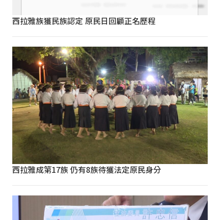
西拉雅族獲民族認定 原民日回顧正名歷程
西拉雅成第17族 仍有8族待獲法定原民身分