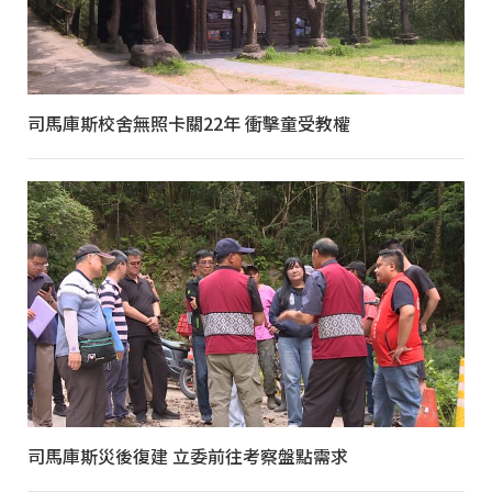
司馬庫斯校舍無照卡關22年 衝擊童受教權
司馬庫斯災後復建 立委前往考察盤點需求