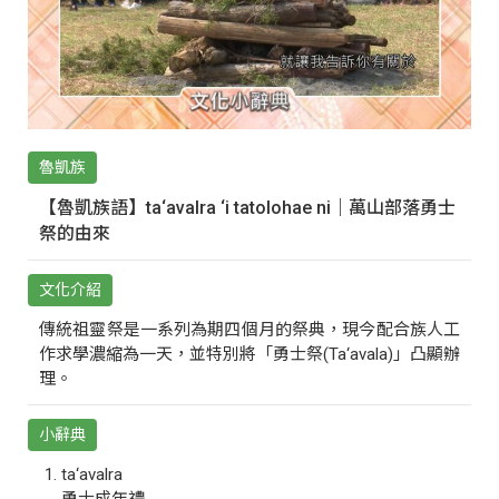
魯凱族
【魯凱族語】ta‘avalra ‘i tatolohae ni｜萬山部落勇士
祭的由來
文化介紹
傳統祖靈祭是一系列為期四個月的祭典，現今配合族人工
作求學濃縮為一天，並特別將「勇士祭(Ta‘avala)」凸顯辦
理。
小辭典
ta‘avalra
勇士成年禮