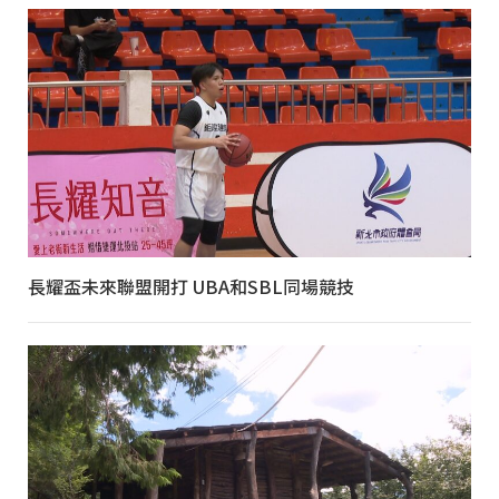
長耀盃未來聯盟開打 UBA和SBL同場競技