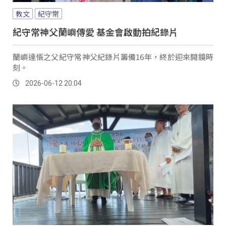
教文
紀守常
紀守常神父蘭嶼傳愛 基金會啟動拍紀錄片
蘭嶼達悟之父紀守常神父紀錄片籌備16年，終於迎來開鏡時
刻。
2026-06-12 20:04