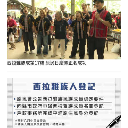
西拉雅族成第17族 原民日慶賀正名成功