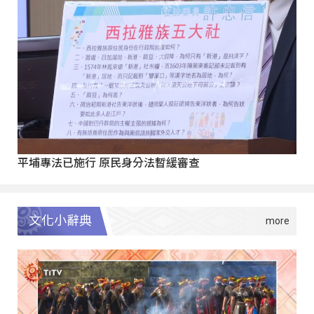
平埔專法已施行 原民身分法暫緩審查
文化小辭典