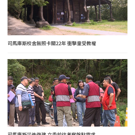
司馬庫斯校舍無照卡關22年 衝擊童受教權
司馬庫斯災後復建 立委前往考察盤點需求