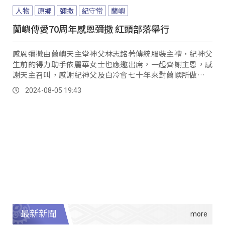
人物
原鄉
彌撒
紀守常
蘭嶼
蘭嶼傳愛70周年感恩彌撒 紅頭部落舉行
感恩彌撒由蘭嶼天主堂神父林志銘著傳統服裝主禮，紀神父
生前的得力助手依麗華女士也應邀出席，一起齊謝主恩，感
謝天主召叫，感謝紀神父及白冷會七十年來對蘭嶼所做的一
切。
2024-08-05 19:43
最新新聞