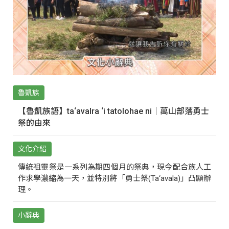
魯凱族
【魯凱族語】ta‘avalra ‘i tatolohae ni｜萬山部落勇士
祭的由來
文化介紹
傳統祖靈祭是一系列為期四個月的祭典，現今配合族人工
作求學濃縮為一天，並特別將「勇士祭(Ta‘avala)」凸顯辦
理。
小辭典