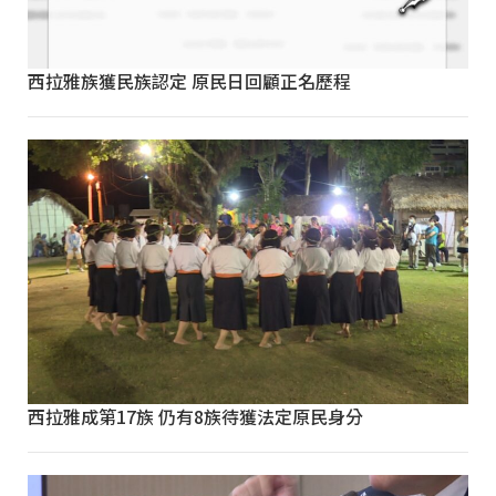
西拉雅族獲民族認定 原民日回顧正名歷程
西拉雅成第17族 仍有8族待獲法定原民身分