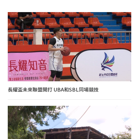
長耀盃未來聯盟開打 UBA和SBL同場競技