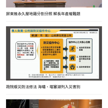
屏東推永久屋地籍分割分照 解長年產權難題
政院版災防法修法 海嘯、堰塞湖列入災害別