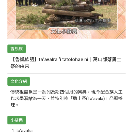
魯凱族
【魯凱族語】ta‘avalra ‘i tatolohae ni｜萬山部落勇士
祭的由來
文化介紹
傳統祖靈祭是一系列為期四個月的祭典，現今配合族人工
作求學濃縮為一天，並特別將「勇士祭(Ta‘avala)」凸顯辦
理。
小辭典
ta‘avalra