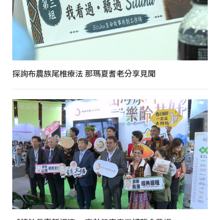
探詢布農族尾椎療法 那瑪夏耆老分享見聞