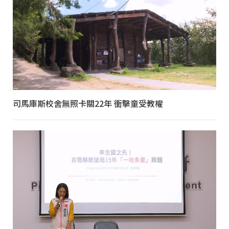
司馬庫斯校舍無照卡關22年 衝擊童受教權