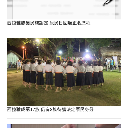
西拉雅族獲民族認定 原民日回顧正名歷程
西拉雅成第17族 仍有8族待獲法定原民身分