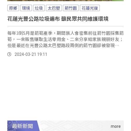
原鄉
環境
垃圾
太巴塱
箭竹園
花蓮光復
花蓮光豐公路垃圾遍布 籲民眾共同維護環境
每年3到5月是箭筍產季，期間族人會密集前往箭竹園採集箭
筍，一來販售賺取生活零用金、二來分享給家族親朋好友；
但是最近在光豐公路太巴塱路段兩側的箭竹園卻被發現許多
人為垃圾，讓族人非常困擾。
2024-03-21 19:11
最新新聞