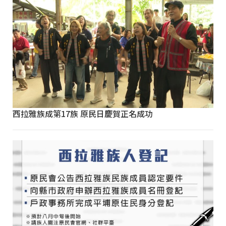
西拉雅族成第17族 原民日慶賀正名成功