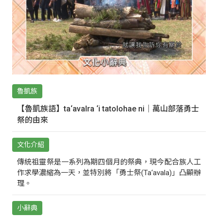
魯凱族
【魯凱族語】ta‘avalra ‘i tatolohae ni｜萬山部落勇士
祭的由來
文化介紹
傳統祖靈祭是一系列為期四個月的祭典，現今配合族人工
作求學濃縮為一天，並特別將「勇士祭(Ta‘avala)」凸顯辦
理。
小辭典