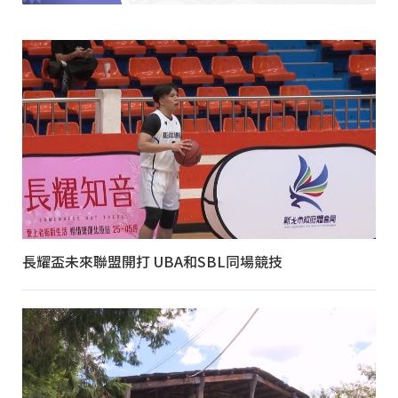
長耀盃未來聯盟開打 UBA和SBL同場競技