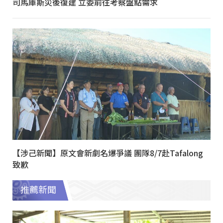
司馬庫斯災後復建 立委前往考察盤點需求
【涉己新聞】原文會新劇名爆爭議 團隊8/7赴Tafalong
致歉
推薦新聞