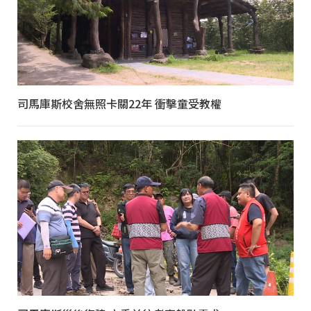
司馬庫斯校舍無照卡關22年 衝擊童受教權