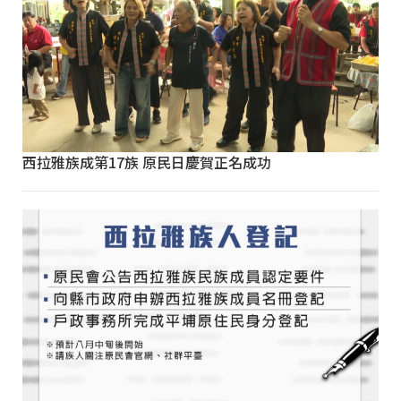
西拉雅族成第17族 原民日慶賀正名成功