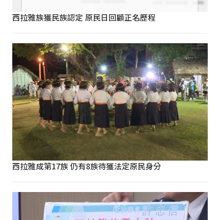
西拉雅族獲民族認定 原民日回顧正名歷程
西拉雅成第17族 仍有8族待獲法定原民身分