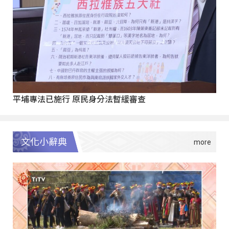
平埔專法已施行 原民身分法暫緩審查
文化小辭典