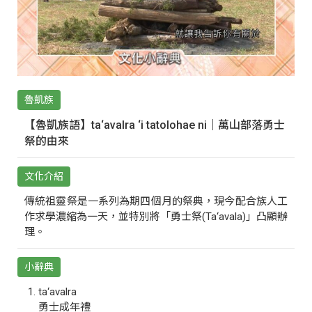
魯凱族
【魯凱族語】ta‘avalra ‘i tatolohae ni｜萬山部落勇士
祭的由來
文化介紹
傳統祖靈祭是一系列為期四個月的祭典，現今配合族人工
作求學濃縮為一天，並特別將「勇士祭(Ta‘avala)」凸顯辦
理。
小辭典
ta‘avalra
勇士成年禮