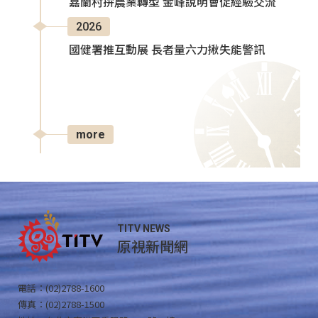
嘉蘭村拚農業轉型 金峰說明會促經驗交流
2026
國健署推互動展 長者量六力揪失能警訊
more
TITV NEWS
原視新聞網
電話：(02)2788-1600
傳真：(02)2788-1500