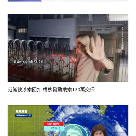
范織欽涉索回扣 橋檢發動搜索120萬交保