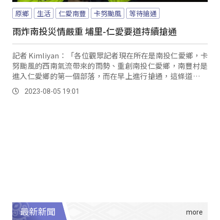
原鄉
生活
仁愛南豐
卡努颱風
等待搶通
雨炸南投災情嚴重 埔里-仁愛要道持續搶通
記者 Kimliyan：「各位觀眾記者現在所在是南投仁愛鄉，卡
努颱風的西南氣流帶來的雨勢、重創南投仁愛鄉，南豐村是
進入仁愛鄉的第一個部落，而在早上進行搶通，這條道路是
埔里通往仁愛的要道，目前可以看到路面的，不過還是有相
2023-08-05 19:01
當多的泥沙在道路兩旁淤積，兩旁的房子可以看到被土石流
掩埋的狀況，房子裡頭泥沙是已經淹過一半了，還有許多居
民仍在進行打掃。
最新新聞