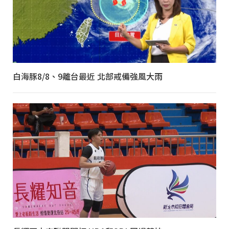
白海豚8/8、9離台最近 北部戒備強風大雨