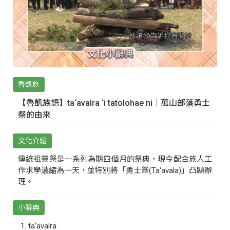
魯凱族
【魯凱族語】ta‘avalra ‘i tatolohae ni｜萬山部落勇士
祭的由來
文化介紹
傳統祖靈祭是一系列為期四個月的祭典，現今配合族人工
作求學濃縮為一天，並特別將「勇士祭(Ta‘avala)」凸顯辦
理。
小辭典
ta‘avalra