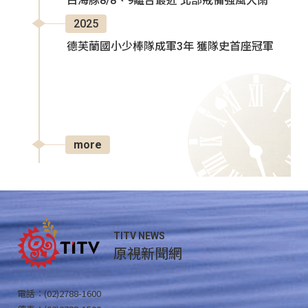
白海豚8/8、9離台最近 北部戒備強風大雨
2025
德芙蘭國小少棒隊成軍3年 獲隊史首座冠軍
more
TITV NEWS
原視新聞網
電話：(02)2788-1600