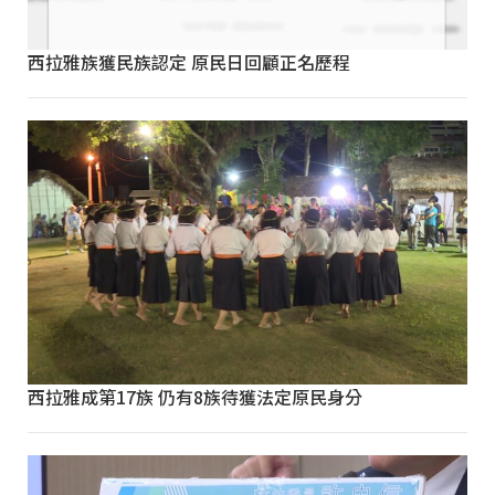
西拉雅族獲民族認定 原民日回顧正名歷程
西拉雅成第17族 仍有8族待獲法定原民身分