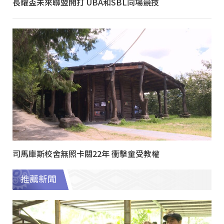
長耀盃未來聯盟開打 UBA和SBL同場競技
司馬庫斯校舍無照卡關22年 衝擊童受教權
推薦新聞