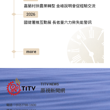
嘉蘭村拚農業轉型 金峰說明會促經驗交流
2026
國健署推互動展 長者量六力揪失能警訊
more
TITV NEWS
原視新聞網
電話：(02)2788-1600