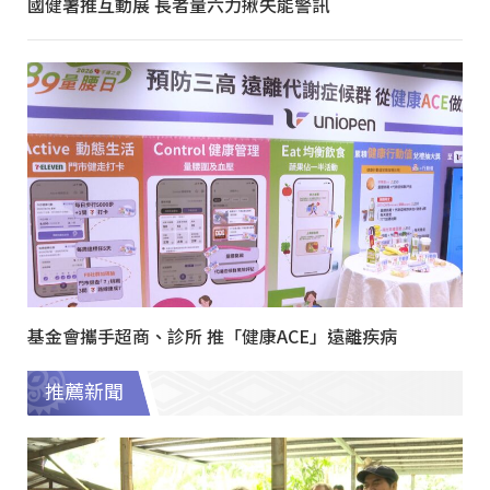
國健署推互動展 長者量六力揪失能警訊
基金會攜手超商、診所 推「健康ACE」遠離疾病
推薦新聞