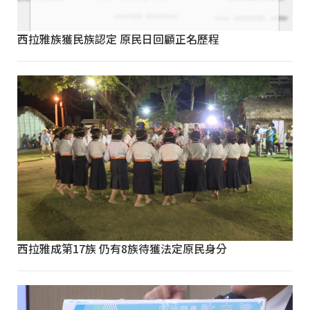
西拉雅族獲民族認定 原民日回顧正名歷程
西拉雅成第17族 仍有8族待獲法定原民身分