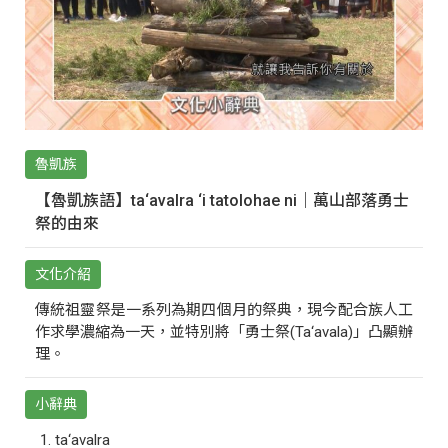
魯凱族
【魯凱族語】ta‘avalra ‘i tatolohae ni｜萬山部落勇士
祭的由來
文化介紹
傳統祖靈祭是一系列為期四個月的祭典，現今配合族人工
作求學濃縮為一天，並特別將「勇士祭(Ta‘avala)」凸顯辦
理。
小辭典
ta‘avalra