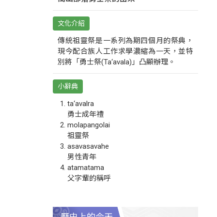
文化介紹
傳統祖靈祭是一系列為期四個月的祭典，
現今配合族人工作求學濃縮為一天，並特
別將「勇士祭(Ta‘avala)」凸顯辦理。
小辭典
ta‘avalra
勇士成年禮
molapangolai
祖靈祭
asavasavahe
男性青年
atamatama
父字輩的稱呼
歷史上的今天