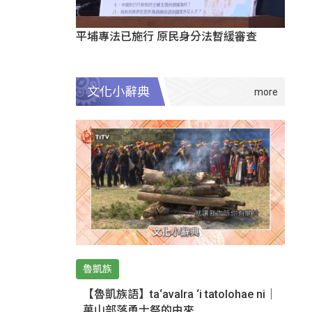
平埔專法已施行 原民身分法暫緩審查
文化小辭典
魯凱族
【魯凱族語】ta‘avalra ‘i tatolohae ni｜
萬山部落勇士祭的由來