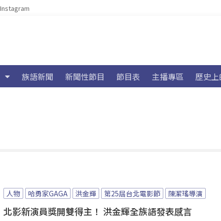
Instagram
族語新聞
新聞性節目
節目表
主播專區
歷史上
人物
哈勇家GAGA
洪金輝
第25屆台北電影節
陳潔瑤導演
北影新演員獎開雙得主！ 洪金輝全族語發表感言