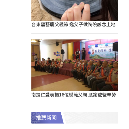
台東窯藝慶父親節 邀父子做陶碗感念土地
南投仁愛表揚16位模範父親 感謝爸爸辛勞
推薦新聞