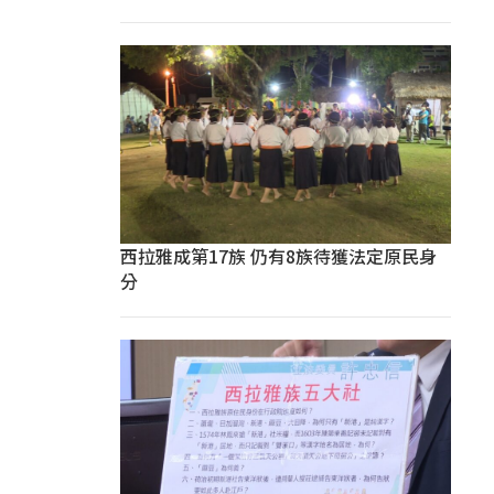
西拉雅成第17族 仍有8族待獲法定原民身
分