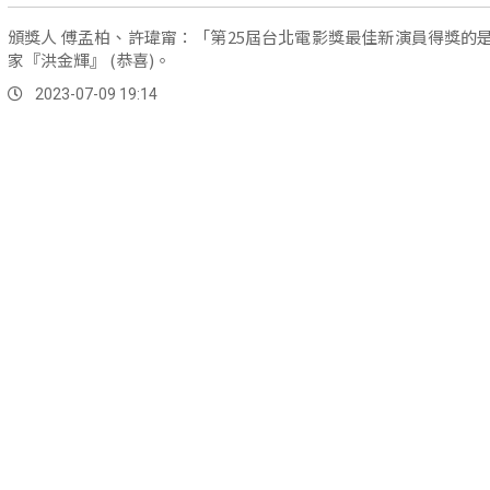
頒獎人 傅孟柏、許瑋甯：「第25屆台北電影獎最佳新演員得獎的
家『洪金輝』 (恭喜)。
2023-07-09 19:14