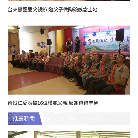
台東窯藝慶父親節 邀父子做陶碗感念土地
南投仁愛表揚16位模範父親 感謝爸爸辛勞
推薦新聞