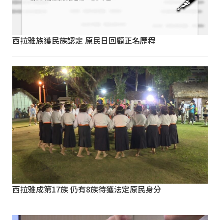
西拉雅族獲民族認定 原民日回顧正名歷程
西拉雅成第17族 仍有8族待獲法定原民身分