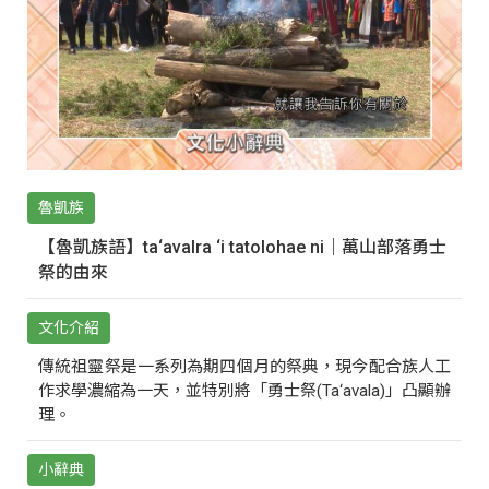
魯凱族
【魯凱族語】ta‘avalra ‘i tatolohae ni｜萬山部落勇士
祭的由來
文化介紹
傳統祖靈祭是一系列為期四個月的祭典，現今配合族人工
作求學濃縮為一天，並特別將「勇士祭(Ta‘avala)」凸顯辦
理。
小辭典