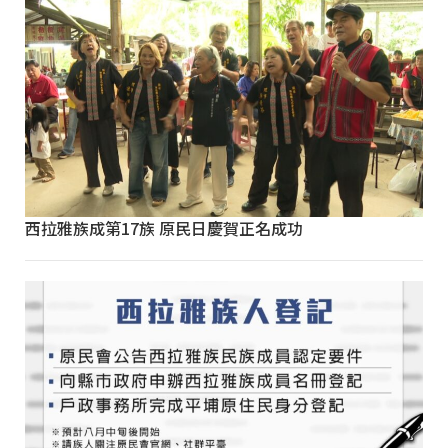
西拉雅族成第17族 原民日慶賀正名成功