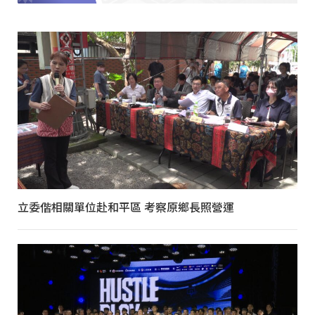
立委偕相關單位赴和平區 考察原鄉長照營運