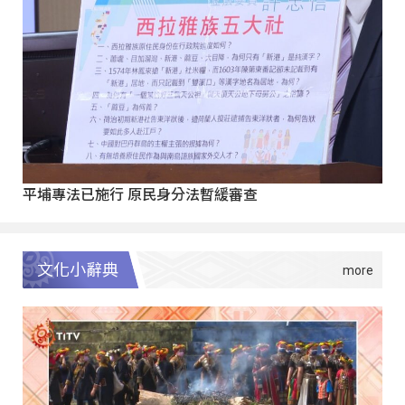
平埔專法已施行 原民身分法暫緩審查
文化小辭典