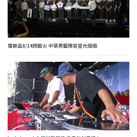
瓊斯盃8/14燃戰火 中華男籃陣容星光熠熠