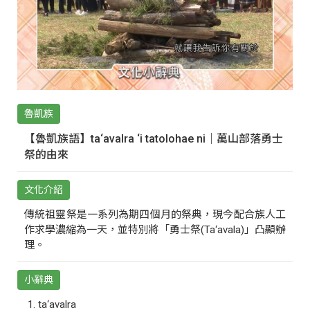
魯凱族
【魯凱族語】ta‘avalra ‘i tatolohae ni｜萬山部落勇士
祭的由來
文化介紹
傳統祖靈祭是一系列為期四個月的祭典，現今配合族人工
作求學濃縮為一天，並特別將「勇士祭(Ta‘avala)」凸顯辦
理。
小辭典
ta‘avalra