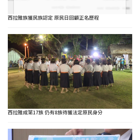
西拉雅族獲民族認定 原民日回顧正名歷程
西拉雅成第17族 仍有8族待獲法定原民身分