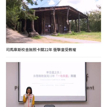
司馬庫斯校舍無照卡關22年 衝擊童受教權