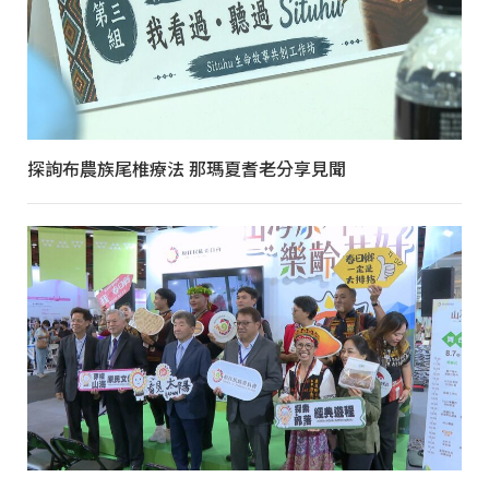
探詢布農族尾椎療法 那瑪夏耆老分享見聞