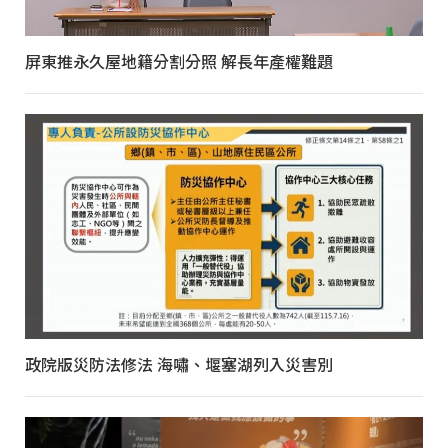
屏東推永久屋地籍分割分照 解長年產權難題
政院版災防法修法 海嘯、堰塞湖列入災害別