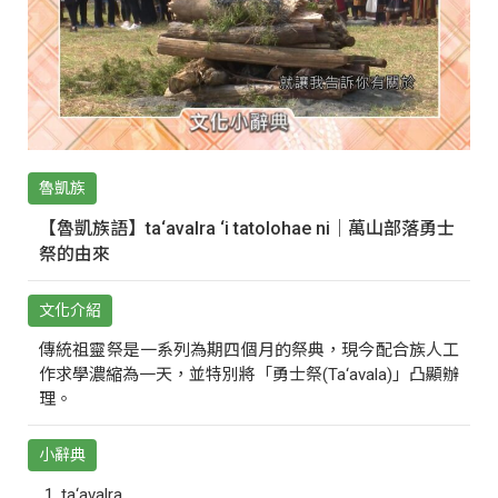
魯凱族
【魯凱族語】ta‘avalra ‘i tatolohae ni｜萬山部落勇士
祭的由來
文化介紹
傳統祖靈祭是一系列為期四個月的祭典，現今配合族人工
作求學濃縮為一天，並特別將「勇士祭(Ta‘avala)」凸顯辦
理。
小辭典
ta‘avalra