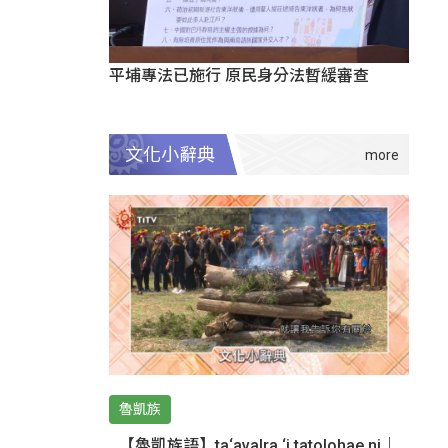
平埔專法已施行 原民身分法暫緩審查
文化小辭典
魯凱族
【魯凱族語】ta‘avalra ‘i tatolohae ni｜