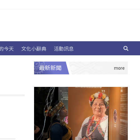
的今天
文化小辭典
活動訊息
最新新聞