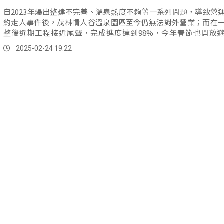
自2023年爆出整建不完善、溫泉熱度不夠等一系列問題，導致營
約走人事件後，茂林情人谷溫泉園區至今仍無法對外營業；而在
整後近期工程接近尾聲，完成進度達到98%，今年春節也開放
驗、收集意見反饋，提供預計在4月分做重新營業的最後改善建議
2025-02-24 19:22