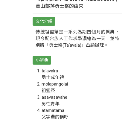
萬山部落勇士祭的由來
文化介紹
傳統祖靈祭是一系列為期四個月的祭典，
現今配合族人工作求學濃縮為一天，並特
別將「勇士祭(Ta‘avala)」凸顯辦理。
小辭典
ta‘avalra
勇士成年禮
molapangolai
祖靈祭
asavasavahe
男性青年
atamatama
父字輩的稱呼