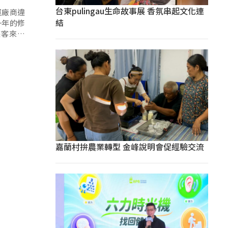
台東pulingau生命故事展 香氛串起文化連
運廠商違
結
一年的修
遊客來體
。
嘉蘭村拚農業轉型 金峰說明會促經驗交流