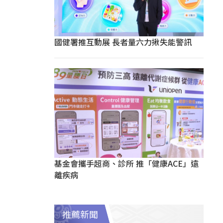
國健署推互動展 長者量六力揪失能警訊
基金會攜手超商、診所 推「健康ACE」遠
離疾病
推薦新聞