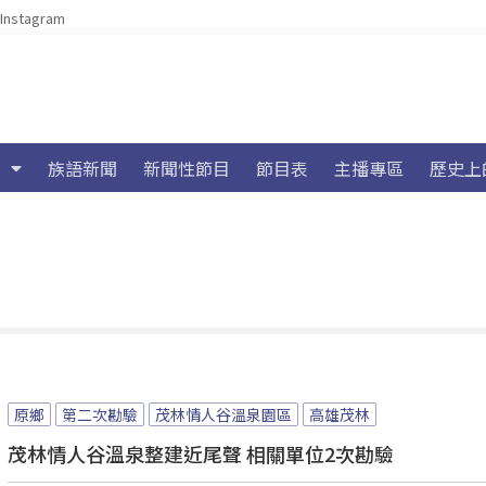
Instagram
族語新聞
新聞性節目
節目表
主播專區
歷史上
原鄉
第二次勘驗
茂林情人谷溫泉園區
高雄茂林
茂林情人谷溫泉整建近尾聲 相關單位2次勘驗