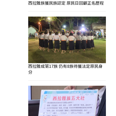
西拉雅族獲民族認定 原民日回顧正名歷程
西拉雅成第17族 仍有8族待獲法定原民身
分