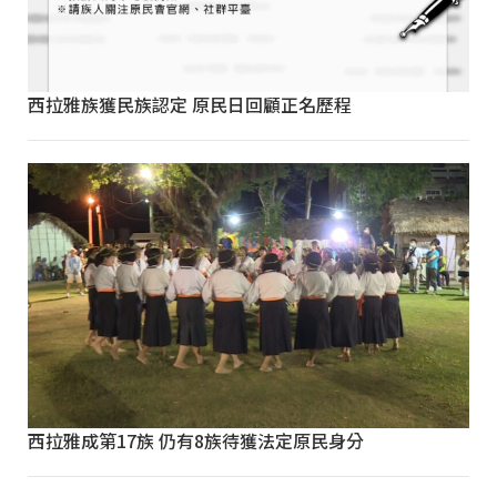
西拉雅族獲民族認定 原民日回顧正名歷程
西拉雅成第17族 仍有8族待獲法定原民身分