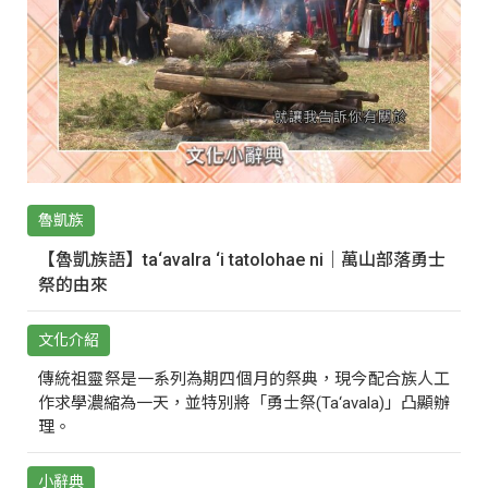
魯凱族
【魯凱族語】ta‘avalra ‘i tatolohae ni｜萬山部落勇士
祭的由來
文化介紹
傳統祖靈祭是一系列為期四個月的祭典，現今配合族人工
作求學濃縮為一天，並特別將「勇士祭(Ta‘avala)」凸顯辦
理。
小辭典