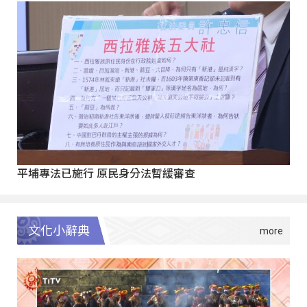
平埔專法已施行 原民身分法暫緩審查
文化小辭典