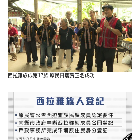
西拉雅族成第17族 原民日慶賀正名成功