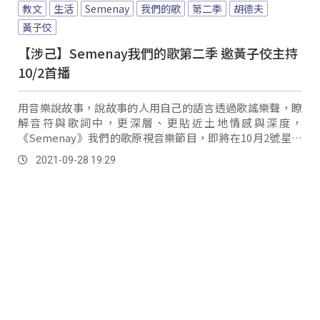
教文
生活
Semenay
我們的歌
第二季
胡德夫
黃子佼
【涉己】Semenay我們的歌第二季 邀黃子佼主持
10/2首播
用音樂說故事，說故事的人用自己的語言透過歌謠樂聲，瞭
解音符與歌詞中，更深層、更貼近土地情感與深度，
《Semenay》我們的歌原視音樂節目，即將在10月2號星期
六晚上21:00-22:00首播，首集來賓特別邀請到胡德夫老師來
2021-09-28 19:29
擔任首播節目來賓，用音樂、歌聲，展現自我文化與認同。